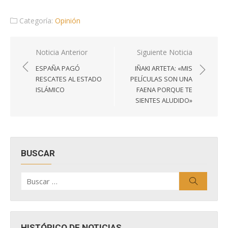
Categoría:
Opinión
Navegación
Noticia Anterior
Siguiente Noticia
de
ESPAÑA PAGÓ
IÑAKI ARTETA: «MIS
entradas
RESCATES AL ESTADO
PELÍCULAS SON UNA
ISLÁMICO
FAENA PORQUE TE
SIENTES ALUDIDO»
BUSCAR
Buscar
Buscar
por:
HISTÓRICO DE NOTICIAS