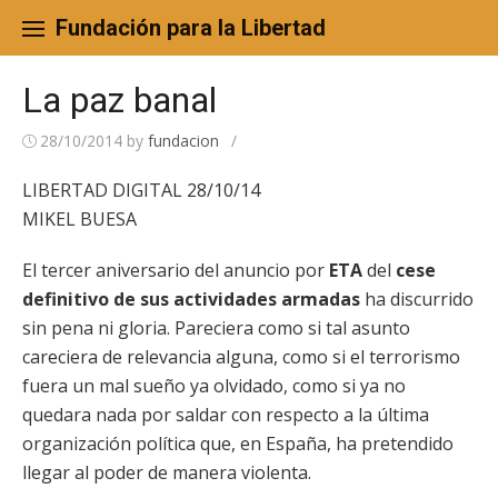
Skip
to
Fundación para la Libertad
content
La paz banal
28/10/2014
by
fundacion
/
LIBERTAD DIGITAL 28/10/14
MIKEL BUESA
El tercer aniversario del anuncio por
ETA
del
cese
definitivo de sus actividades armadas
ha discurrido
sin pena ni gloria. Pareciera como si tal asunto
careciera de relevancia alguna, como si el terrorismo
fuera un mal sueño ya olvidado, como si ya no
quedara nada por saldar con respecto a la última
organización política que, en España, ha pretendido
llegar al poder de manera violenta.