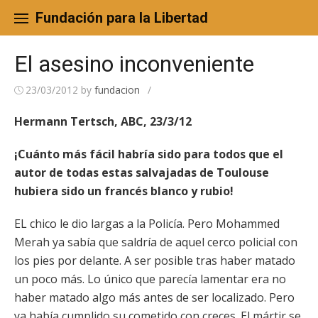
Skip
to
Fundación para la Libertad
content
El asesino inconveniente
23/03/2012
by
fundacion
/
Hermann Tertsch, ABC, 23/3/12
¡Cuánto más fácil habría sido para todos que el
autor de todas estas salvajadas de Toulouse
hubiera sido un francés blanco y rubio!
EL chico le dio largas a la Policía. Pero Mohammed
Merah ya sabía que saldría de aquel cerco policial con
los pies por delante. A ser posible tras haber matado
un poco más. Lo único que parecía lamentar era no
haber matado algo más antes de ser localizado. Pero
ya había cumplido su cometido con creces. El mártir se