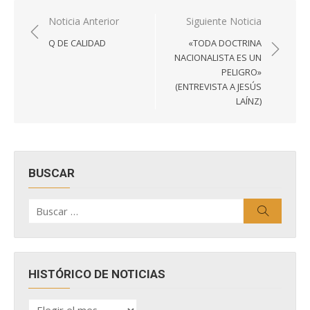
Navegación
Noticia Anterior
Siguiente Noticia
de
Q DE CALIDAD
«TODA DOCTRINA
entradas
NACIONALISTA ES UN
PELIGRO»
(ENTREVISTA A JESÚS
LAÍNZ)
BUSCAR
Buscar
Buscar
por:
HISTÓRICO DE NOTICIAS
HISTÓRICO