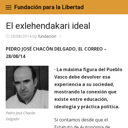
Skip
to
Fundación para la Libertad
content
El exlehendakari ideal
28/08/2014
by
fundacion
/
PEDRO JOSÉ CHACÓN DELGADO, EL CORREO –
28/08/14
· La máxima figura del Pueblo
Vasco debe devolver esa
experiencia a su sociedad,
mostrando la conexión que
existe entre educación,
ideología y práctica política.
Pedro José Chacón
Delgado
Si contamos desde que el
Estatuto de Autonomía de