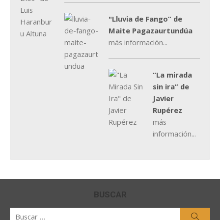
"Lluvia de Fango” de
Maite Pagazaurtundúa
más información...
“La mirada
sin ira” de
Javier
Rupérez
más
información...
BUSCAR
Buscar
Busca
por: