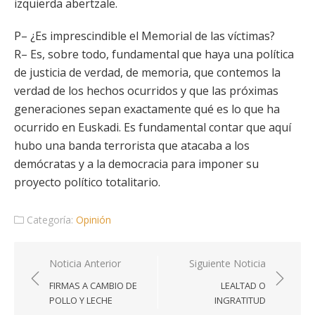
izquierda abertzale.
P– ¿Es imprescindible el Memorial de las víctimas?
R– Es, sobre todo, fundamental que haya una política
de justicia de verdad, de memoria, que contemos la
verdad de los hechos ocurridos y que las próximas
generaciones sepan exactamente qué es lo que ha
ocurrido en Euskadi. Es fundamental contar que aquí
hubo una banda terrorista que atacaba a los
demócratas y a la democracia para imponer su
proyecto político totalitario.
Categoría:
Opinión
Navegación
Noticia Anterior
Siguiente Noticia
de
FIRMAS A CAMBIO DE
LEALTAD O
entradas
POLLO Y LECHE
INGRATITUD