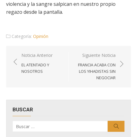
violencia y la sangre salpican en nuestro propio
regazo desde la pantalla.
Categoría:
Opinión
Navegación
Noticia Anterior
Siguiente Noticia
de
EL ATENTADO Y
FRANCIA ACABA CON
entradas
NOSOTROS
LOS YIHADISTAS SIN
NEGOCIAR
BUSCAR
Buscar
Buscar
por: