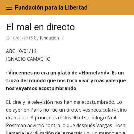
Skip
to
Fundación para la Libertad
content
El mal en directo
10/01/2015
by
fundacion
/
ABC 10/01/14
IGNACIO CAMACHO
· Vincennes no era un plató de «Homeland». Es un
trozo del mundo que nos toca vivir y más vale que
nos vayamos acostumbrando
EL cine y la televisión nos han malacostumbrado. Lo
de ayer en París no fue un tiroteo «espectacular» sino
dramático. A principios de los 90 el sociólogo Neil
Postman advirtió contra lo que después Vargas Llosa
llamaría la civilización del espectáculo: un mundo en el