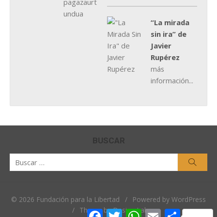
“La mirada
sin ira” de
Javier
Rupérez
más
información...
BUSCAR
Buscar
Busca
por:
© 2026 Fundación para la Libertad
/
Powered by WordPress
/
Theme by Design Lab
Facebook
Twitter
WhatsApp
Email
Comparti