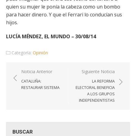
quien su mujer le ponía la cabeza como un bombo
para hacer dinero. Y que el Ferrari lo conducían sus
hijos.
LUCÍA MÉNDEZ, EL MUNDO – 30/08/14
Categoría:
Opinión
Navegación
Noticia Anterior
Siguiente Noticia
de
CATALUÑA:
LA REFORMA
entradas
RESTAURAR SISTEMA
ELECTORAL BENEFICIA
A LOS GRUPOS
INDEPENDENTISTAS
BUSCAR