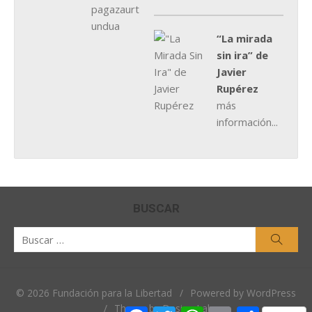
“La mirada
sin ira” de
Javier
Rupérez
más
información...
BUSCAR
Buscar
Busca
por:
© 2026 Fundación para la Libertad
/
Powered by WordPress
/
Theme by Design Lab