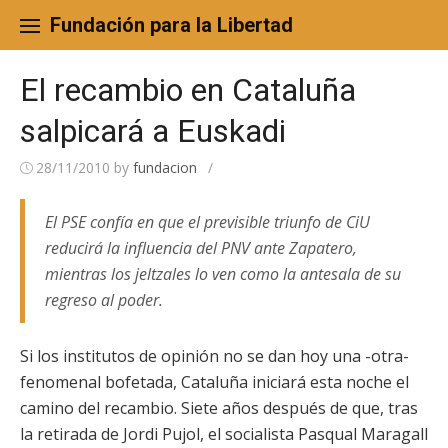
Skip
to
Fundación para la Libertad
content
El recambio en Cataluña
salpicará a Euskadi
28/11/2010
by
fundacion
/
El PSE confía en que el previsible triunfo de CiU
reducirá la influencia del PNV ante Zapatero,
mientras los jeltzales lo ven como la antesala de su
regreso al poder.
Si los institutos de opinión no se dan hoy una -otra-
fenomenal bofetada, Cataluña iniciará esta noche el
camino del recambio. Siete años después de que, tras
la retirada de Jordi Pujol, el socialista Pasqual Maragall