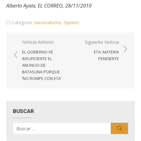
Alberto Ayala, EL CORREO, 28/11/2010
Categoría:
nacionalismo
,
Opinión
Navegación
Noticia Anterior
Siguiente Noticia
de
EL GOBIERNO VE
ETA: MATERIA
entradas
INSUFICIENTE EL
PENDIENTE
ANUNCIO DE
BATASUNA PORQUE
‘NO ROMPE CON ETA’
BUSCAR
Buscar
Buscar
por: