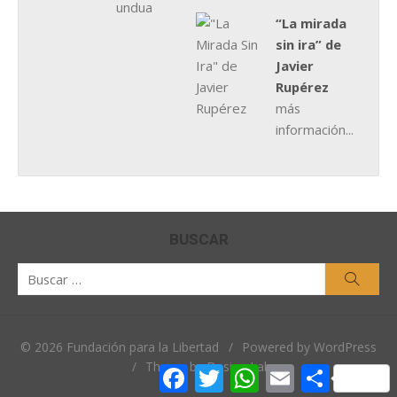
“La mirada
sin ira” de
Javier
Rupérez
más
información...
BUSCAR
Buscar
Busca
por:
© 2026 Fundación para la Libertad
/
Powered by WordPress
/
Theme by Design Lab
Facebook
Twitter
WhatsApp
Email
Comparti