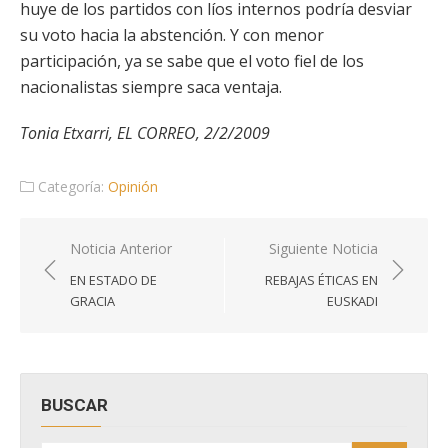
huye de los partidos con líos internos podría desviar
su voto hacia la abstención. Y con menor
participación, ya se sabe que el voto fiel de los
nacionalistas siempre saca ventaja.
Tonia Etxarri, EL CORREO, 2/2/2009
Categoría:
Opinión
Navegación
Noticia Anterior
Siguiente Noticia
de
EN ESTADO DE
REBAJAS ÉTICAS EN
entradas
GRACIA
EUSKADI
BUSCAR