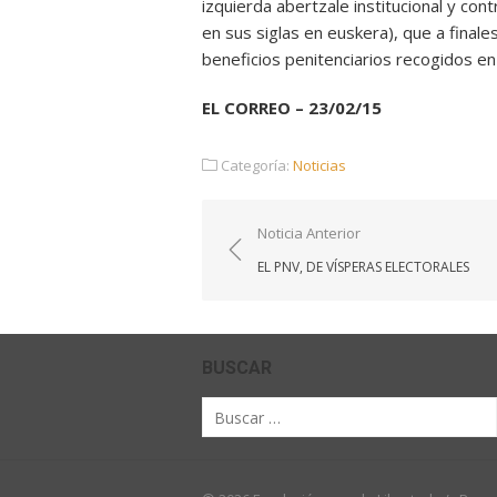
izquierda abertzale institucional y co
en sus siglas en euskera), que a final
beneficios penitenciarios recogidos en 
EL CORREO – 23/02/15
Categoría:
Noticias
Navegación
Noticia Anterior
de
EL PNV, DE VÍSPERAS ELECTORALES
entradas
BUSCAR
Buscar
por: