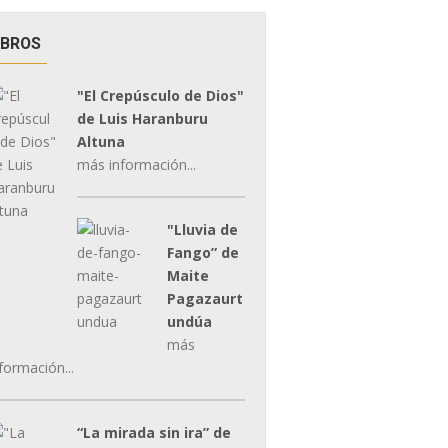
IBROS
"El Crepúsculo de Dios"
de Luis Haranburu
Altuna
más información...
"Lluvia de
Fango” de
Maite
Pagazaurt
undúa
más
formación...
“La mirada sin ira” de