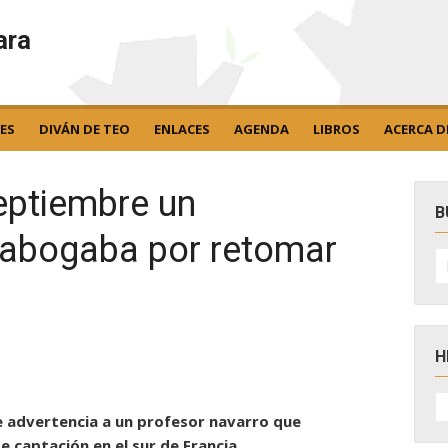
ara
ES
DIVÁN DE TEO
ENLACES
AGENDA
LIBROS
ACERCA D
eptiembre un
B
 abogaba por retomar
B
po
H
H
D
de advertencia a un profesor navarro que
N
 captación en el sur de Francia.