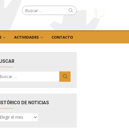
Buscar
Buscar
por:
E
ACTIVIDADES
CONTACTO
USCAR
uscar
Buscar
r:
ISTÓRICO DE NOTICIAS
ISTÓRICO
E
OTICIAS