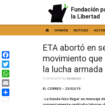
Skip
to
Fundación p
content
la Libertad
OPINIÓN
NOTICIAS
AUTOR
ETA abortó en s
movimiento que
Facebook
la lucha armada
Twitter
23/02/2015
by
fundacion
/
WhatsApp
EL CORREO – 23/02/15
Email
· La banda hizo llegar un mensaje 
Compartir
supuestamente realizaba labores de