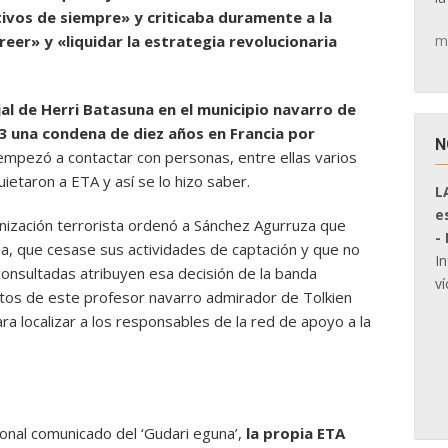
etivos de siempre» y criticaba duramente a la
m
reer» y «liquidar la estrategia revolucionaria
al de Herri Batasuna en el municipio navarro de
03 una condena de diez años en Francia por
N
pezó a contactar con personas, entre ellas varios
etaron a ETA y así se lo hizo saber.
L
e
nización terrorista ordenó a Sánchez Agurruza que
-
a, que cesase sus actividades de captación y que no
I
consultadas atribuyen esa decisión de la banda
ví
ntos de este profesor navarro admirador de Tolkien
ra localizar a los responsables de la red de apoyo a la
onal comunicado del ‘Gudari eguna’,
la propia ETA