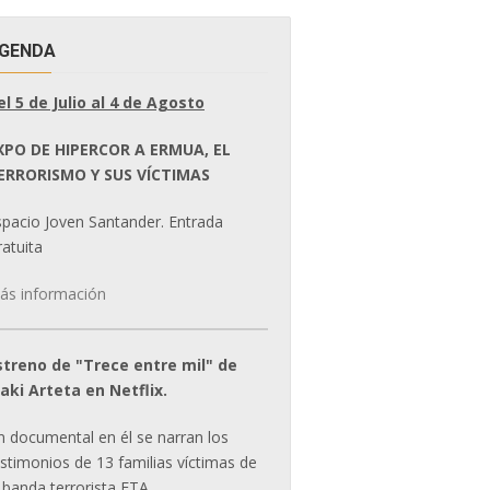
GENDA
el 5 de Julio al 4 de Agosto
XPO DE HIPERCOR A ERMUA, EL
ERRORISMO Y SUS VÍCTIMAS
spacio Joven Santander. Entrada
atuita
ás información
streno de "Trece entre mil" de
ñaki Arteta en Netflix.
n documental en él se narran los
estimonios de 13 familias víctimas de
 banda terrorista ETA.