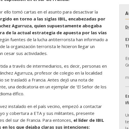
r ello tomó cartas en el asunto para desactivar la
A
rgido en torno a las siglas IBIL, encabezadas por
ánchez Agurruza, quien supuestamente abogaba
D
a de la actual estrategia de apuesta por las vías
E
egún fuentes de la lucha antiterrorista han informado a
T
 la organización terrorista le hicieron llegar un
n cesar sus actividades.
E
Gr
tida a través de intermediarios, es decir, personas en
ánchez Agurruza, profesor de colegio en la localidad
m
o se trasladó a Francia. Antes dejó una nota de
e, una dedicatoria en un ejemplar de ‘El Señor de los
idioma élfico.
E
I
vez instalado en el país vecino, empezó a contactar
yo y cobertura a ETA y sus militantes, presente
U
s del sur de Francia. Para entonces,
el líder de IBIL
t
 en los que dejaba claras sus intenciones:
la