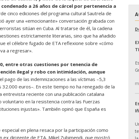
r condenado a 26 años de cárcel por pertenencia a
rde cinco ediciones del programa cultural Sautrela de
A
nció ayer una «emocionante» conversación grabada con
terroristas sitúan en Cuba. Al tratarse de él, la cadena
D
uestiones estrictamente literarias, sino que ha añadido
E
 que el célebre fugado de ETA reflexione sobre «cómo
T
 va a regresar».
E
0, entre otras cuestiones por tenencia de
Gr
ención ilegal y robo con intimidación, aunque
 el pago de las indemnizaciones a las víctimas –5,3
m
s 32.000 euros–. En este tiempo no ha renegado de la
na entrevista reciente con una publicación catalana
o voluntario en la resistencia contra las Fuerzas
E
ituciones injustas». También opinó que España es
I
U
especial en plena resaca por la participación como
t
e un ex dirigente de ETA, Mikel Zubimendi, que mostró
la