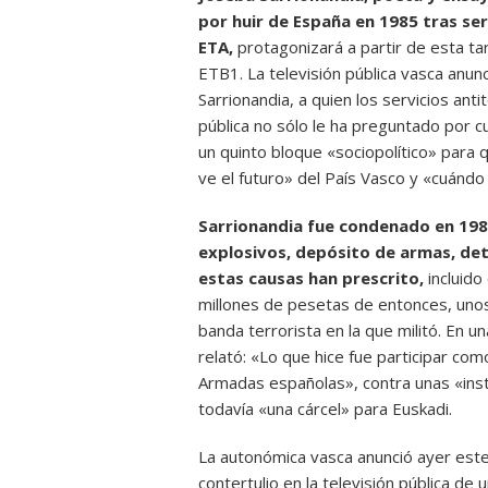
por huir de España en 1985 tras se
ETA,
protagonizará a partir de esta ta
ETB1. La televisión pública vasca anu
Sarrionandia, a quien los servicios anti
pública no sólo le ha preguntado por c
un quinto bloque «sociopolítico» para
ve el futuro» del País Vasco y «cuándo
Sarrionandia fue condenado en 198
explosivos, depósito de armas, det
estas causas han prescrito,
incluido
millones de pesetas de entonces, uno
banda terrorista en la que militó. En u
relató: «Lo que hice fue participar com
Armadas españolas», contra unas «inst
todavía «una cárcel» para Euskadi.
La autonómica vasca anunció ayer este 
contertulio en la televisión pública d