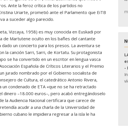
os. Ante la feroz crítica de los partidos no
m
 Cristina Uriarte, prometió ante el Parlamento que EiTB
lva a suceder algo parecido.
rreta, Vizcaya, 1958) es muy conocida en Euskadi por
a de Martutene oculto en los bafles del cantante
N
ía dado un concierto para los presos. La aventura se
n la canción Sarri, Sarri, de Kortatu. Su protagonista
L
mpo se ha convertido en un escritor en lengua vasca
e
sociación Española de Críticos Literarios y el Premio
-
 un jurado nombrado por el Gobierno socialista de
I
nsejero de Cultura, el catedrático Antonio Rivera,
ví
ra a un condenado de ETA «que no se ha retractado
r el dinero –18.000 euros–, pero acabó entregándoselo
 de la Audiencia Nacional certificara que carece de
etendía acudir a una charla de la Universidad de
erno cubano le impidiera regresar a la isla le ha