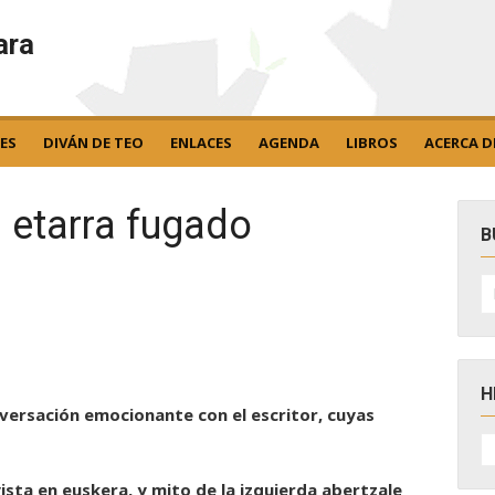
ara
ES
DIVÁN DE TEO
ENLACES
AGENDA
LIBROS
ACERCA D
l etarra fugado
B
B
po
H
versación emocionante con el escritor, cuyas
H
D
N
sta en euskera, y mito de la izquierda abertzale