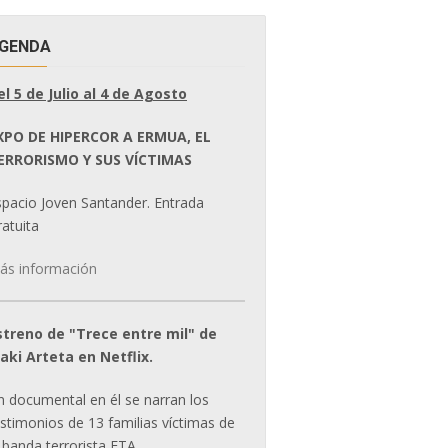
GENDA
el 5 de Julio al 4 de Agosto
XPO DE HIPERCOR A ERMUA, EL
ERRORISMO Y SUS VÍCTIMAS
spacio Joven Santander. Entrada
atuita
ás información
streno de "Trece entre mil" de
ñaki Arteta en Netflix.
n documental en él se narran los
estimonios de 13 familias víctimas de
 banda terrorista ETA.