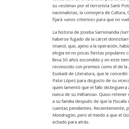
su «estima» por el terrorista Santi Potr
nacionalistas, la consejera de Cultura,
fijará «unos criterios» para que no vue
La historia de Joseba Sarrionandia (Iu
haberse fugado de la cárcel donostiarr
Imanol, que, ajeno a la operación, hab
elogia en no pocas fiestas populares co
lleva 30 años escondido y en este tie
reconocido con premios como el de la A
Euskadi de Literatura, que le concedió
Patxi López para disgusto de su viceco
quien lamentó que el fallo distinguie
nunca de su militancia». Quiso retene
a su familia después de que la Fiscalía
cuentas pendientes. Recientemente, pr
Mondragón, pero el miedo a que el Gobi
echado para atrás.