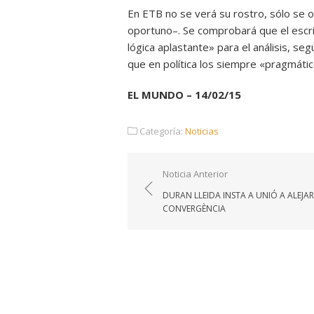
En ETB no se verá su rostro, sólo se o
oportuno–. Se comprobará que el escri
lógica aplastante» para el análisis, se
que en política los siempre «pragmáti
EL MUNDO – 14/02/15
Categoría:
Noticias
Navegación
Noticia Anterior
de
DURAN LLEIDA INSTA A UNIÓ A ALEJAR
entradas
CONVERGÈNCIA