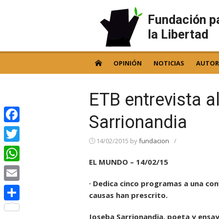
Skip
to
Fundación p
content
la Libertad
OPINIÓN
NOTICIAS
AUTOR
ETB entrevista a
Sarrionandia
Facebook
14/02/2015
by
fundacion
/
Twitter
EL MUNDO – 14/02/15
WhatsApp
· Dedica cinco programas a una con
Email
causas han prescrito.
Compartir
Joseba Sarrionandia, poeta y ensayi