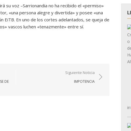
irá su voz –Sarrionandia no ha recibido el «permiso»
tor, «una persona alegre y divertida» y posee «una
L
gún EiTB. En uno de los cortes adelantados, se queja de
cos» vascos luchen «tenazmente» entre sí.
Siguiente Noticia
SE DE
IMPOTENCIA
in