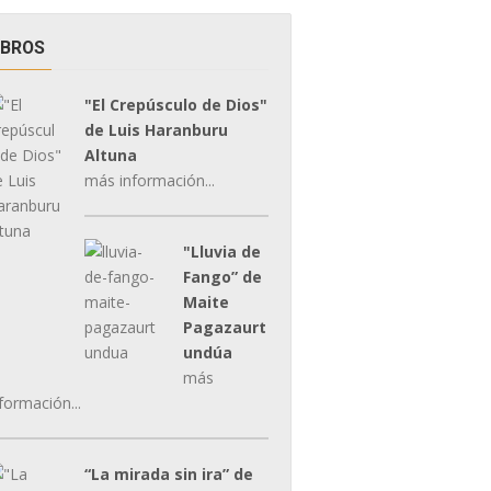
IBROS
"El Crepúsculo de Dios"
de Luis Haranburu
Altuna
más información...
"Lluvia de
Fango” de
Maite
Pagazaurt
undúa
más
formación...
“La mirada sin ira” de