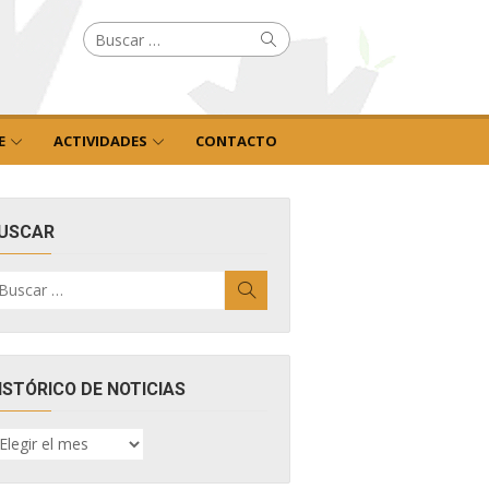
Buscar
Buscar
por:
E
ACTIVIDADES
CONTACTO
USCAR
uscar
Buscar
r:
ISTÓRICO DE NOTICIAS
ISTÓRICO
E
OTICIAS