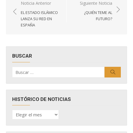
Navegación
Noticia Anterior
Siguiente Noticia
de
EL ESTADO ISLÁMICO
¿QUIÉN TEME AL
entradas
LANZA SU RED EN
FUTURO?
ESPAÑA
BUSCAR
Buscar
Buscar
por:
HISTÓRICO DE NOTICIAS
HISTÓRICO
DE
NOTICIAS