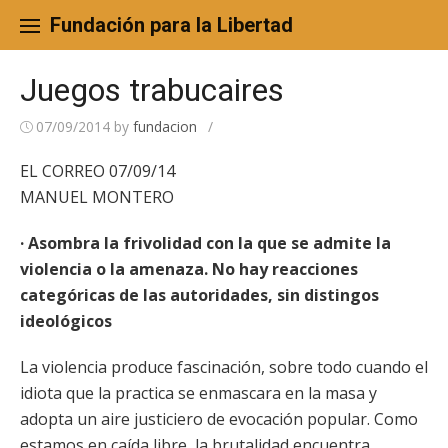
Skip
to
Fundación para la Libertad
content
Juegos trabucaires
07/09/2014
by
fundacion
/
EL CORREO 07/09/14
MANUEL MONTERO
· Asombra la frivolidad con la que se admite la
violencia o la amenaza. No hay reacciones
categóricas de las autoridades, sin distingos
ideológicos
La violencia produce fascinación, sobre todo cuando el
idiota que la practica se enmascara en la masa y
adopta un aire justiciero de evocación popular. Como
estamos en caída libre, la brutalidad encuentra