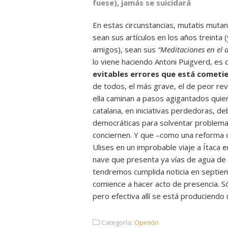
fuese), jamás se suicidará
En estas circunstancias, mutatis mutan
sean sus artículos en los años treinta
amigos), sean sus
“Meditaciones en el 
lo viene haciendo Antoni Puigverd, es 
evitables errores que está cometi
de todos, el más grave, el de peor rev
ella caminan a pasos agigantados quien
catalana, en iniciativas perdedoras, deb
democráticas para solventar problema
conciernen. Y que –como una reforma 
Ulises en un improbable viaje a Ítaca
nave que presenta ya vías de agua de
tendremos cumplida noticia en septie
comience a hacer acto de presencia. S
pero efectiva allí se está produciendo 
Categoría:
Opinión