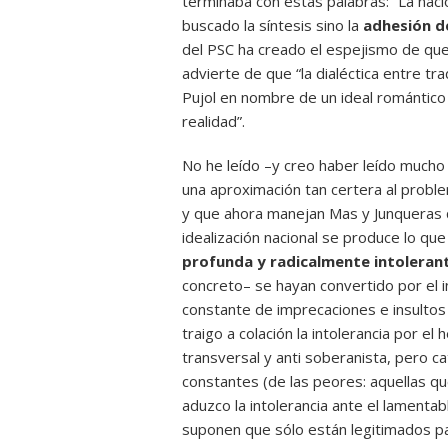
terminaba con estas palabras: “La naci
buscado la síntesis sino la
adhesión de
del PSC ha creado el espejismo de que 
advierte de que “la dialéctica entre tra
Pujol en nombre de un ideal romántico 
realidad”.
No he leído –y creo haber leído mucho
una aproximación tan certera al probl
y que ahora manejan Mas y Junqueras q
idealización nacional se produce lo qu
profunda y radicalmente intoleran
concreto– se hayan convertido por el
constante de imprecaciones e insulto
traigo a colación la intolerancia por el
transversal y anti soberanista, pero ca
constantes (de las peores: aquellas que
aduzco la intolerancia ante el lament
suponen que sólo están legitimados par