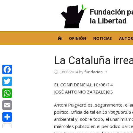
Skip
to
Fundación p
content
la Libertad
OPINIÓN
NOTICIAS
AUTOR
La Cataluña irrea
10/08/2014
by
fundacion
/
Facebook
EL CONFIDENCIAL 10/08/14
Twitter
JOSÉ ANTONIO ZARZALEJOS
WhatsApp
Antoni Puigverd es, seguramente, el a
político. Oficia de tal en
La Vanguardia
c
Email
ambiental y, sobre todo, el unanimismo
miércoles publicó en el periódico barc
Compartir