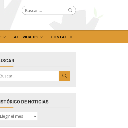
Buscar
Buscar
por:
E
ACTIVIDADES
CONTACTO
USCAR
uscar
Buscar
r:
ISTÓRICO DE NOTICIAS
ISTÓRICO
E
OTICIAS