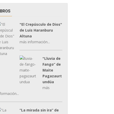
IBROS
"El Crepúsculo de Dios"
de Luis Haranburu
Altuna
más información...
"Lluvia de
Fango” de
Maite
Pagazaurt
undúa
más
formación...
“La mirada sin ira” de