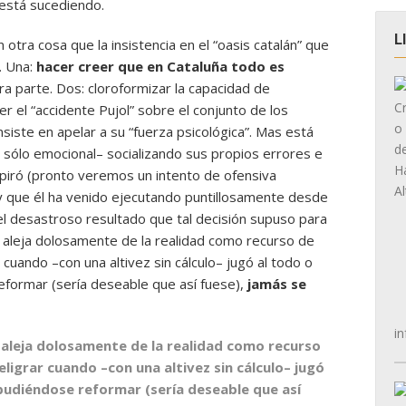
lí está sucediendo.
L
otra cosa que la insistencia en el “oasis catalán” que
. Una:
hacer creer que en Cataluña todo es
ra parte. Dos: cloroformizar la capacidad de
r el “accidente Pujol” sobre el conjunto de los
siste en apelar a su “fuerza psicológica”. Mas está
y sólo emocional– socializando sus propios errores e
spiró (pronto veremos un intento de ofensiva
 y que él ha venido ejecutando puntillosamente desde
el desastroso resultado que tal decisión supuso para
se aleja dolosamente de la realidad como recurso de
cuando –con una altivez sin cálculo– jugó al todo o
formar (sería deseable que así fuese),
jamás se
in
se aleja dolosamente de la realidad como recurso
ligrar cuando –con una altivez sin cálculo– jugó
pudiéndose reformar (sería deseable que así