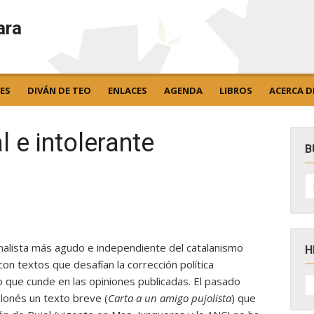
ara
ES
DIVÁN DE TEO
ENLACES
AGENDA
LIBROS
ACERCA D
l e intolerante
B
B
po
nalista más agudo e independiente del catalanismo
H
on textos que desafían la corrección política
H
 que cunde en las opiniones publicadas. El pasado
D
elonés un texto breve (
Carta a un amigo pujolista
) que
N