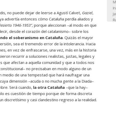
dis, no puede dejar de leerse a Agustí Calvet,
Gaziel
,
 (ya advertía entonces cómo Cataluña perdía aliados y
desierto 1946-1953”
, porque aleccionan –al modo en que
decir, desde el corazón del catalanismo– sobre los
endo el soberanismo en Cataluña
. Quizás el mayor
ersión, sea el tremendo error de la intolerancia. Hacia
es, en vez de enfrascarse, una vez, más en la historia
ieron recurrir a soluciones realistas, justas, legales y
s que afectan a aquella comunidad y que a todos nos
constitucional– no precisaban en modo alguno de un
 en medio de una tempestad que hará naufragar una
 cuya dimensión –acuda o no mucha gente a la Diada–
mbre. Será cuando,
la otra Cataluña
–que la hay–
ólo es cuestión de tiempo porque de forma discreta
un discretísimo y casi clandestino regreso a la realidad.