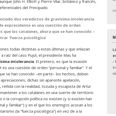
unque John H. Elliott y Pierre Vilar, británico y francés,
ferenciales del Principado.
m
nunciado dos veredictos de gravísima intolerancia.
l de expresidente es una cuestión de orden
 es que los catalanes, ahora que se han conocido –
N
rar ‘fuerza psicológica’
azones todas distintas a estas últimas y que enlazan
L
 a raíz del caso Pujol, el presidente Mas ha
e
sima intolerancia
. El primero, es que la evasión
-
I
t es una cuestión de orden “personal y familiar”. Y el
ví
que se han conocido –en parte– los hechos, deben
apreciaciones, dichas sin aparente apelación,
, reñida con la realidad, tozuda y escapista de Artur
antener a los catalanes en una suerte de territorio
 o la corrupción política no existen (y si existen han
 y familiar”) y en el que los enemigos acosan a los
ntarismo (la “fuerza psicológica”) en vez de a la