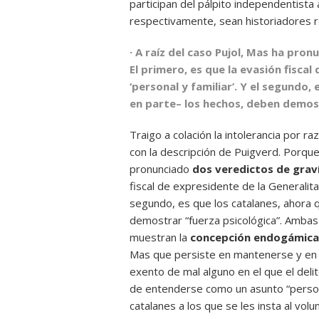
participan del pálpito independentista a
respectivamente, sean historiadores re
· A raíz del caso Pujol, Mas ha pro
El primero, es que la evasión fisca
‘personal y familiar’. Y el segundo,
en parte– los hechos, deben demost
Traigo a colación la intolerancia por r
con la descripción de Puigverd. Porque
pronunciado
dos veredictos de graví
fiscal de expresidente de la Generalita
segundo, es que los catalanes, ahora 
demostrar “fuerza psicológica”. Ambas 
muestran la
concepción endogámica
Mas que persiste en mantenerse y en m
exento de mal alguno en el que el delito
de entenderse como un asunto “personal
catalanes a los que se les insta al volu