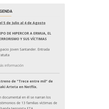
GENDA
el 5 de Julio al 4 de Agosto
XPO DE HIPERCOR A ERMUA, EL
ERRORISMO Y SUS VÍCTIMAS
spacio Joven Santander. Entrada
atuita
ás información
streno de "Trece entre mil" de
ñaki Arteta en Netflix.
n documental en él se narran los
estimonios de 13 familias víctimas de
 banda terrorista ETA.