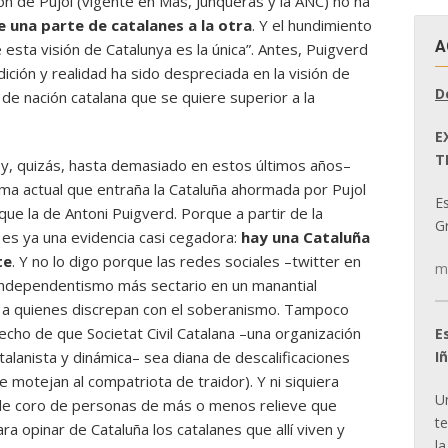
ón de Pujol (vigente en Mas, Junqueras y la ANC) no ha
 una parte de catalanes a la otra
. Y el hundimiento
A
esta visión de Catalunya es la única”. Antes, Puigverd
dición y realidad ha sido despreciada en la visión de
D
de nación catalana que se quiere superior a la
E
T
 y, quizás, hasta demasiado en estos últimos años–
ema actual que entraña la Cataluña ahormada por Pujol
E
ue la de Antoni Puigverd. Porque a partir de la
Gr
e es ya una evidencia casi cegadora:
hay una Cataluña
te
. Y no lo digo porque las redes sociales –twitter en
m
 independentismo más sectario en un manantial
s a quienes discrepan con el soberanismo. Tampoco
 hecho de que Societat Civil Catalana –una organización
E
I
talanista y dinámica– sea diana de descalificaciones
 motejan al compatriota de traidor). Y ni siquiera
U
able coro de personas de más o menos relieve que
t
a opinar de Cataluña los catalanes que allí viven y
la