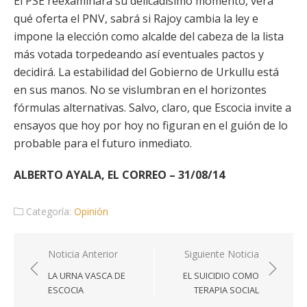
El PSE reexaminará su delicadísimo momento, verá
qué oferta el PNV, sabrá si Rajoy cambia la ley e
impone la elección como alcalde del cabeza de la lista
más votada torpedeando así eventuales pactos y
decidirá. La estabilidad del Gobierno de Urkullu está
en sus manos. No se vislumbran en el horizontes
fórmulas alternativas. Salvo, claro, que Escocia invite a
ensayos que hoy por hoy no figuran en el guión de lo
probable para el futuro inmediato.
ALBERTO AYALA, EL CORREO – 31/08/14
Categoría:
Opinión
Navegación
Noticia Anterior
Siguiente Noticia
de
LA URNA VASCA DE
EL SUICIDIO COMO
entradas
ESCOCIA
TERAPIA SOCIAL