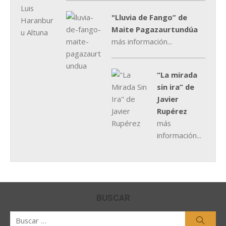
"Lluvia de Fango” de
Maite Pagazaurtundúa
más información...
“La mirada
sin ira” de
Javier
Rupérez
más
información...
BUSCAR
Buscar
Busca
por: