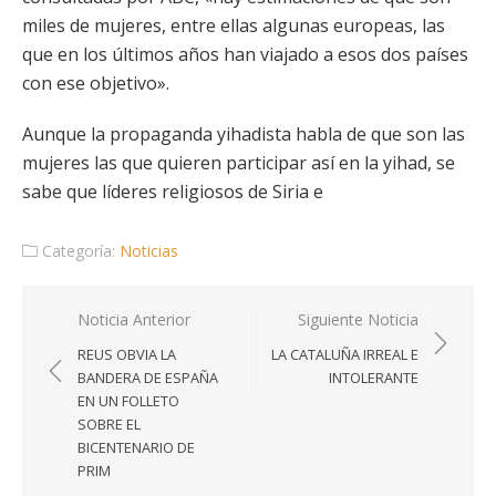
miles de mujeres, entre ellas algunas europeas, las
que en los últimos años han viajado a esos dos países
con ese objetivo».
Aunque la propaganda yihadista habla de que son las
mujeres las que quieren participar así en la yihad, se
sabe que líderes religiosos de Siria e
Categoría:
Noticias
Navegación
Noticia Anterior
Siguiente Noticia
de
REUS OBVIA LA
LA CATALUÑA IRREAL E
entradas
BANDERA DE ESPAÑA
INTOLERANTE
EN UN FOLLETO
SOBRE EL
BICENTENARIO DE
PRIM