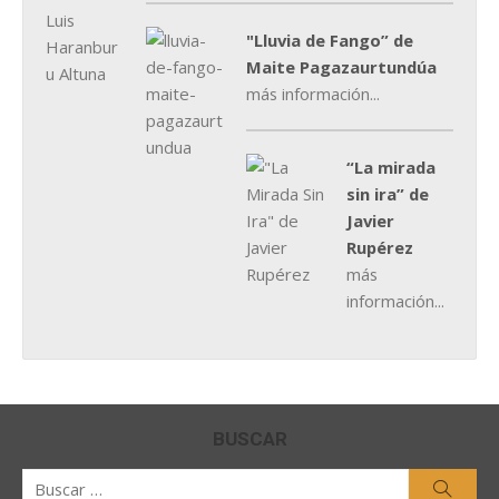
"Lluvia de Fango” de
Maite Pagazaurtundúa
más información...
“La mirada
sin ira” de
Javier
Rupérez
más
información...
BUSCAR
Buscar
Busca
por: