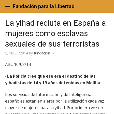
Skip
to
Fundación para la Libertad
content
La yihad recluta en España a
mujeres como esclavas
sexuales de sus terroristas
10/08/2014
by
fundacion
/
ABC 10/08/14
· La Policía cree que ese era el destino de las
yihadistas de 14 y 19 años detenidas en Melilla
Los servicios de Información y de Inteligencia
españoles están en alerta por la utilización cada vez
mayor de mujeres para la yihad. Por primera vez en