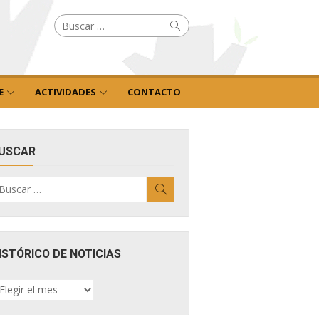
Buscar
Buscar
por:
E
ACTIVIDADES
CONTACTO
USCAR
uscar
Buscar
r:
ISTÓRICO DE NOTICIAS
ISTÓRICO
E
OTICIAS