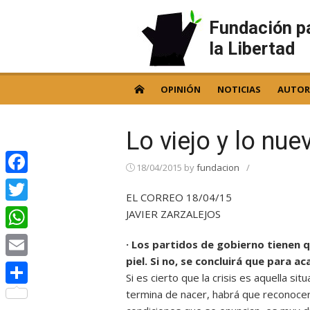
Skip
to
Fundación p
content
la Libertad
OPINIÓN
NOTICIAS
AUTOR
Lo viejo y lo nue
18/04/2015
by
fundacion
/
Facebook
EL CORREO 18/04/15
Twitter
JAVIER ZARZALEJOS
WhatsApp
· Los partidos de gobierno tienen 
piel. Si no, se concluirá que para a
Email
Si es cierto que la crisis es aquella si
termina de nacer, habrá que reconocer 
Compartir