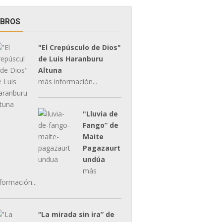
IBROS
"El Crepúsculo de Dios"
de Luis Haranburu
Altuna
más información...
"Lluvia de
Fango” de
Maite
Pagazaurt
undúa
más
formación...
“La mirada sin ira” de