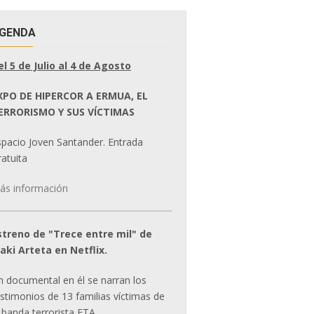
GENDA
el 5 de Julio al 4 de Agosto
XPO DE HIPERCOR A ERMUA, EL
ERRORISMO Y SUS VÍCTIMAS
spacio Joven Santander. Entrada
atuita
ás información
streno de "Trece entre mil" de
ñaki Arteta en Netflix.
n documental en él se narran los
estimonios de 13 familias víctimas de
 banda terrorista ETA.