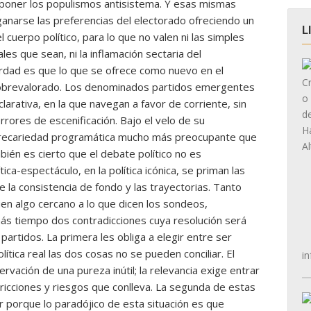
mponer los populismos antisistema. Y esas mismas
ganarse las preferencias del electorado ofreciendo un
L
 cuerpo político, para lo que no valen ni las simples
les que sean, ni la inflamación sectaria del
erdad es que lo que se ofrece como nuevo en el
sobrevalorado. Los denominados partidos emergentes
clarativa, en la que navegan a favor de corriente, sin
rores de escenificación. Bajo el velo de su
precariedad programática mucho más preocupante que
bién es cierto que el debate político no es
ica-espectáculo, en la política icónica, se priman las
e la consistencia de fondo y las trayectorias. Tanto
n algo cercano a lo que dicen los sondeos,
más tiempo dos contradicciones cuya resolución será
artidos. La primera les obliga a elegir entre ser
lítica real las dos cosas no se pueden conciliar. El
in
ervación de una pureza inútil; la relevancia exige entrar
tricciones y riesgos que conlleva. La segunda de estas
or porque lo paradójico de esta situación es que