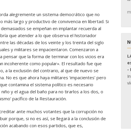
m
 borda alegremente un sistema democrático que no
do más largo y productivo de convivencia en libertad. Si
ue demasiados se empeñan en implantar recuerda al
abría que atender a lo que observa el historiador
N
re las décadas de los veinte y los treinta del siglo
uales y militares se impacientaron. Comenzaron a
L
y a pensar que la forma de terminar con los vicios era
e
 tan incoherente como popular». El resultado fue que
-
o, a la exclusión del contrario, al que de nuevo se
I
ima. No es que ahora haya militares ‘impacientes’ pero
ví
o que contamina el sistema político es necesario
l niño y el agua del baño para no tirarlos a los dos, o
nismo’ pacífico de la Restauración.
creditar ante muchos votantes que la corrupción no
uir porque, si no es así, se llegará a la conclusión de
ción acabando con esos partidos, que es,