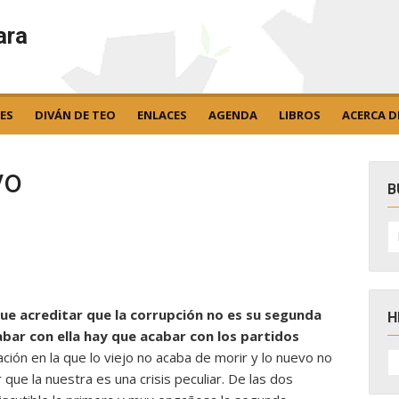
ara
ES
DIVÁN DE TEO
ENLACES
AGENDA
LIBROS
ACERCA D
vo
B
B
po
que acreditar que la corrupción no es su segunda
H
cabar con ella hay que acabar con los partidos
H
tuación en la que lo viejo no acaba de morir y lo nuevo no
D
que la nuestra es una crisis peculiar. De las dos
N