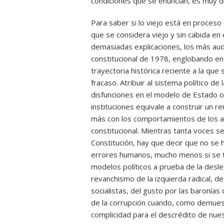
condiciones que se enuncian, es muy d
Para saber si lo viejo está en proceso
que se considera viejo y sin cabida e
demasiadas explicaciones, los más aud
constitucional de 1978, englobando en 
trayectoria histórica reciente a la qu
fracaso. Atribuir al sistema político de 
disfunciones en el modelo de Estado o 
instituciones equivale a construir un 
más con los comportamientos de los act
constitucional. Mientras tanta voces se
Constitución, hay que decir que no se 
errores humanos, mucho menos si se tr
modelos políticos a prueba de la deslea
revanchismo de la izquierda radical, de 
socialistas, del gusto por las baronías
de la corrupción cuando, como demuestr
complicidad para el descrédito de nues