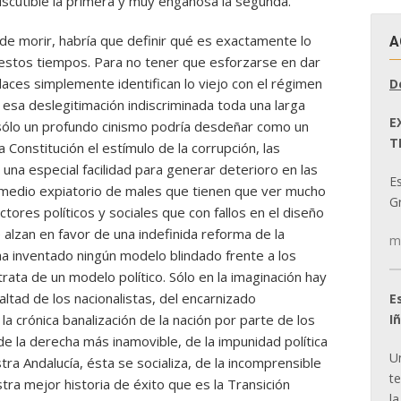
iscutible la primera y muy engañosa la segunda.
 de morir, habría que definir qué es exactamente lo
A
n estos tiempos. Para no tener que esforzarse en dar
aces simplemente identifican lo viejo con el régimen
D
esa deslegitimación indiscriminada toda una larga
E
e sólo un profundo cinismo podría desdeñar como un
T
la Constitución el estímulo de la corrupción, las
una especial facilidad para generar deterioro en las
E
remedio expiatorio de males que tienen que ver mucho
Gr
ores políticos y sociales que con fallos en el diseño
 alzan en favor de una indefinida reforma de la
m
ha inventado ningún modelo blindado frente a los
ata de un modelo político. Sólo en la imaginación hay
ltad de los nacionalistas, del encarnizado
E
I
la crónica banalización de la nación por parte de los
 de la derecha más inamovible, de la impunidad política
U
a Andalucía, ésta se socializa, de la incomprensible
t
tra mejor historia de éxito que es la Transición
la