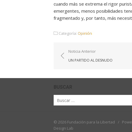
cuando más se extrema el rigor purista
emergentes, menos posibilidades tendr
fragmentado y, por tanto, más necesit
Categoría:
Opinión
Navegación
Noticia Anterior
de
UN PARTIDO AL DESNUDO
entradas
BUSCAR
Buscar
por:
© 2026 Fundación para la Libertad
/
Powe
Design Lab