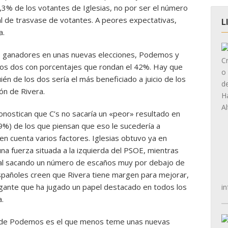
1,3% de los votantes de Iglesias, no por ser el número
ral de trasvase de votantes. A peores expectativas,
L
a.
mo ganadores en unas nuevas elecciones, Podemos y
los dos con porcentajes que rondan el 42%. Hay que
én de los dos sería el más beneficiado a juicio de los
ón de Rivera.
onostican que C’s no sacaría un «peor» resultado en
9%) de los que piensan que eso le sucedería a
n cuenta varios factores. Iglesias obtuvo ya en
una fuerza situada a la izquierda del PSOE, mientras
inal sacando un número de escaños muy por debajo de
españoles creen que Rivera tiene margen para mejorar,
logante que ha jugado un papel destacado en todos los
in
.
te de Podemos es el que menos teme unas nuevas