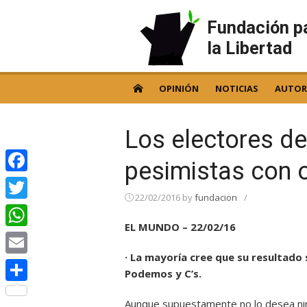
Skip
to
Fundación p
content
la Libertad
OPINIÓN
NOTICIAS
AUTOR
Los electores d
pesimistas con 
Facebook
22/02/2016
by
fundacion
/
Twitter
EL MUNDO – 22/02/16
WhatsApp
· La mayoría cree que su resultado 
Email
Podemos y C’s.
Compartir
Aunque supuestamente no lo desea nin