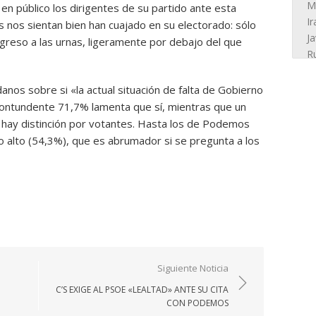
en público los dirigentes de su partido ante esta
s nos sientan bien han cuajado en su electorado: sólo
greso a las urnas, ligeramente por debajo del que
anos sobre si «la actual situación de falta de Gobierno
contundente 71,7% lamenta que sí, mientras que un
 hay distinción por votantes. Hasta los de Podemos
ro alto (54,3%), que es abrumador si se pregunta a los
Siguiente Noticia
C’S EXIGE AL PSOE «LEALTAD» ANTE SU CITA
CON PODEMOS