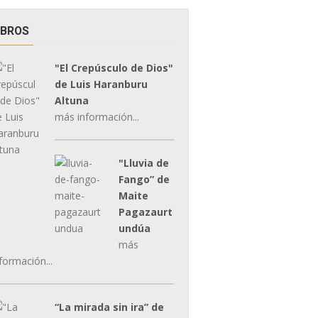
IBROS
"El Crepúsculo de Dios"
de Luis Haranburu
Altuna
más información...
"Lluvia de
Fango” de
Maite
Pagazaurt
undúa
más
formación...
“La mirada sin ira” de