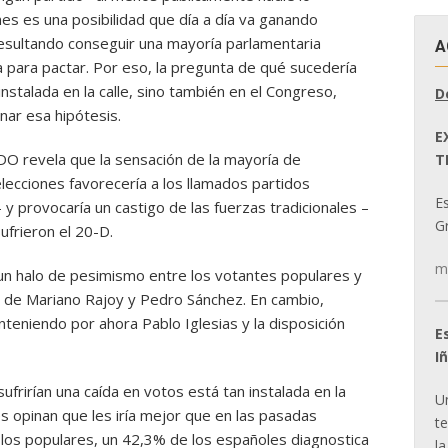
nes es una posibilidad que día a día va ganando
esultando conseguir una mayoría parlamentaria
A
a para pactar. Por eso, la pregunta de qué sucedería
nstalada en la calle, sino también en el Congreso,
D
nar esa hipótesis.
E
 revela que la sensación de la mayoría de
T
elecciones favorecería a los llamados partidos
E
provocaría un castigo de las fuerzas tradicionales –
Gr
frieron el 20-D.
m
un halo de pesimismo entre los votantes populares y
te de Mariano Rajoy y Pedro Sánchez. En cambio,
nteniendo por ahora Pablo Iglesias y la disposición
E
I
frirían una caída en votos está tan instalada en la
U
s opinan que les iría mejor que en las pasadas
t
 los populares, un 42,3% de los españoles diagnostica
la