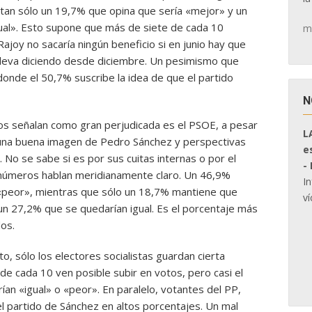
 tan sólo un 19,7% que opina que sería «mejor» y un
ual». Esto supone que más de siete de cada 10
m
ajoy no sacaría ningún beneficio si en junio hay que
 lleva diciendo desde diciembre. Un pesimismo que
donde el 50,7% suscribe la idea de que el partido
N
dos señalan como gran perjudicada es el PSOE, a pesar
L
 una buena imagen de Pedro Sánchez y perspectivas
e
 No se sabe si es por sus cuitas internas o por el
-
números hablan meridianamente claro. Un 46,9%
I
ía «peor», mientras que sólo un 18,7% mantiene que
ví
un 27,2% que se quedarían igual. Es el porcentaje más
os.
to, sólo los electores socialistas guardan cierta
de cada 10 ven posible subir en votos, pero casi el
an «igual» o «peor». En paralelo, votantes del PP,
 partido de Sánchez en altos porcentajes. Un mal