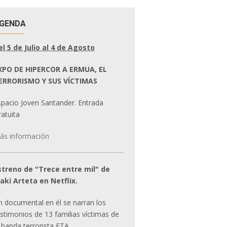
GENDA
el 5 de Julio al 4 de Agosto
XPO DE HIPERCOR A ERMUA, EL
ERRORISMO Y SUS VÍCTIMAS
spacio Joven Santander. Entrada
atuita
ás información
streno de "Trece entre mil" de
ñaki Arteta en Netflix.
n documental en él se narran los
estimonios de 13 familias víctimas de
 banda terrorista ETA.