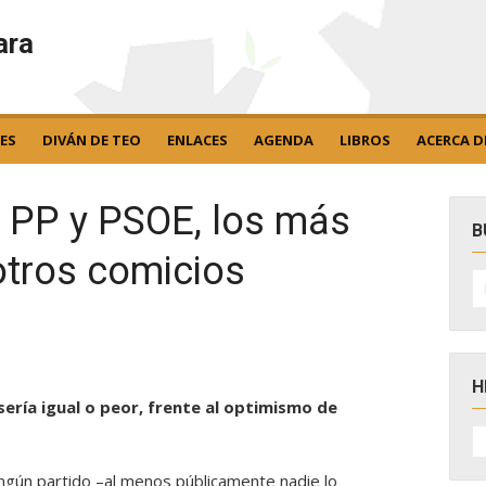
ara
ES
DIVÁN DE TEO
ENLACES
AGENDA
LIBROS
ACERCA D
e PP y PSOE, los más
B
otros comicios
B
po
H
sería igual o peor, frente al optimismo de
H
D
N
gún partido –al menos públicamente nadie lo