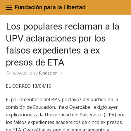
Skip
to
Fundación para la Libertad
content
Los populares reclaman a la
UPV aclaraciones por los
falsos expedientes a ex
presos de ETA
18/04/2015
by
fundacion
/
EL CORREO 18/04/15
El parlamentario del PP y portavoz del partido en la
comisión de Educación, Iñaki Oyarzábal, exigió ayer
explicaciones a la Universidad del País Vasco (UPV) por
los falsos expedientes académicos de cinco ex presos
de ETA. Oyarzábal extendió el emplazamiento al