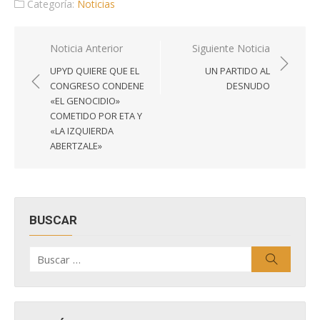
Categoría:
Noticias
Navegación
Noticia Anterior
Siguiente Noticia
de
UPYD QUIERE QUE EL
UN PARTIDO AL
entradas
CONGRESO CONDENE
DESNUDO
«EL GENOCIDIO»
COMETIDO POR ETA Y
«LA IZQUIERDA
ABERTZALE»
BUSCAR
Buscar
Buscar
por: