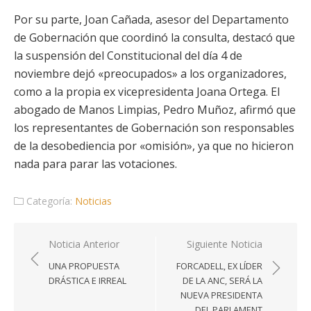
Por su parte, Joan Cañada, asesor del Departamento
de Gobernación que coordinó la consulta, destacó que
la suspensión del Constitucional del día 4 de
noviembre dejó «preocupados» a los organizadores,
como a la propia ex vicepresidenta Joana Ortega. El
abogado de Manos Limpias, Pedro Muñoz, afirmó que
los representantes de Gobernación son responsables
de la desobediencia por «omisión», ya que no hicieron
nada para parar las votaciones.
Categoría:
Noticias
Navegación
Noticia Anterior
Siguiente Noticia
de
UNA PROPUESTA
FORCADELL, EX LÍDER
entradas
DRÁSTICA E IRREAL
DE LA ANC, SERÁ LA
NUEVA PRESIDENTA
DEL PARLAMENT