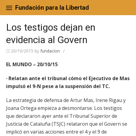
Skip
to
Fundación para la Libertad
content
Los testigos dejan en
evidencia al Govern
20/10/2015
by
fundacion
/
EL MUNDO – 20/10/15
· Relatan ante el tribunal cómo el Ejecutivo de Mas
impulsó el 9-N pese a la suspensión del TC.
La estrategia de defensa de Artur Mas, Irene Rigau y
Joana Ortega empieza a desmontarse. Los testigos
que declararon ayer ante el Tribunal Superior de
Justicia de Cataluña (TSJC) relataron que el Govern se
implicó en varias acciones entre el 4 y el 9 de