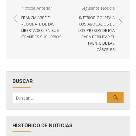
Navegación
Noticia Anterior
Siguiente Noticia
de
FRANCIA ABRE EL
INTERIOR GOLPEA A
entradas
«COMBATE DE LAS
LOS ABOGADOS DE
LIBERTADES» EN SUS
LOS PRESOS DE ETA
GRANDES SUBURBIOS
PARA DEBILITAR EL
FRENTE DE LAS
CÁRCELES
BUSCAR
Buscar
Buscar
por:
HISTÓRICO DE NOTICIAS