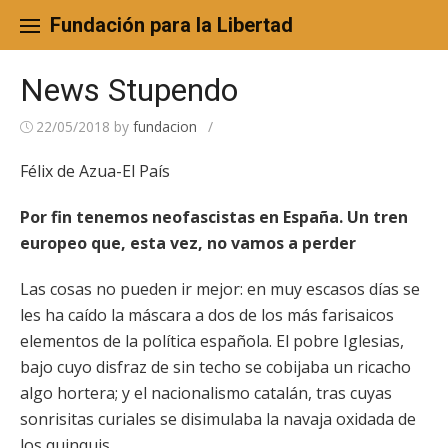
Skip
to
Fundación para la Libertad
content
News Stupendo
22/05/2018
by
fundacion
/
Félix de Azua-El País
Por fin tenemos neofascistas en España. Un tren
europeo que, esta vez, no vamos a perder
Las cosas no pueden ir mejor: en muy escasos días se
les ha caído la máscara a dos de los más farisaicos
elementos de la política española. El pobre Iglesias,
bajo cuyo disfraz de sin techo se cobijaba un ricacho
algo hortera; y el nacionalismo catalán, tras cuyas
sonrisitas curiales se disimulaba la navaja oxidada de
los quinquis.