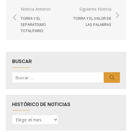
Navegación
Noticia Anterior
Siguiente Noticia
de
TORRA Y EL
TORRA Y EL VALOR DE
entradas
SEPARATISMO
LAS PALABRAS
TOTALITARIO
BUSCAR
Buscar
Buscar
por:
HISTÓRICO DE NOTICIAS
HISTÓRICO
DE
NOTICIAS