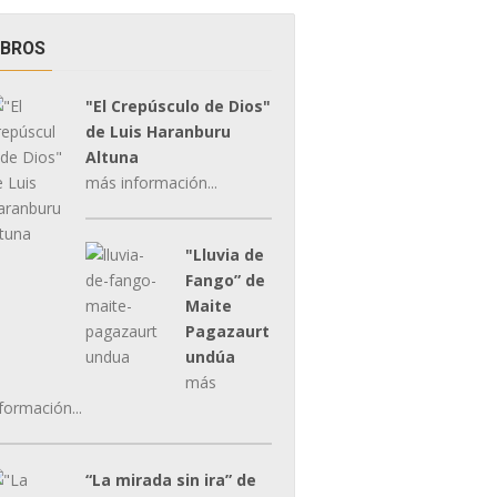
IBROS
"El Crepúsculo de Dios"
de Luis Haranburu
Altuna
más información...
"Lluvia de
Fango” de
Maite
Pagazaurt
undúa
más
formación...
“La mirada sin ira” de