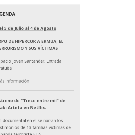
GENDA
el 5 de Julio al 4 de Agosto
XPO DE HIPERCOR A ERMUA, EL
ERRORISMO Y SUS VÍCTIMAS
spacio Joven Santander. Entrada
atuita
ás información
streno de "Trece entre mil" de
ñaki Arteta en Netflix.
n documental en él se narran los
estimonios de 13 familias víctimas de
 banda terrorista ETA.