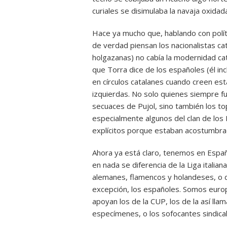
curiales se disimulaba la navaja oxidada
Hace ya mucho que, hablando con polít
de verdad piensan los nacionalistas c
holgazanas) no cabía la modernidad cat
que Torra dice de los españoles (él inc
en círculos catalanes cuando creen est
izquierdas. No solo quienes siempre fu
secuaces de Pujol, sino también los top
especialmente algunos del clan de los 
explícitos porque estaban acostumbra
Ahora ya está claro, tenemos en Espa
en nada se diferencia de la Liga italian
alemanes, flamencos y holandeses, o d
excepción, los españoles. Somos euro
apoyan los de la CUP, los de la así ll
especímenes, o los sofocantes sindical