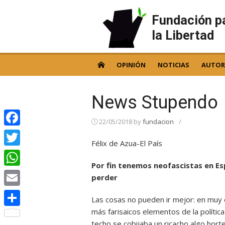
Skip
to
Fundación p
content
la Libertad
OPINIÓN
NOTICIAS
AUTOR
News Stupendo
22/05/2018
by
fundacion
/
Facebook
Félix de Azua-El País
Twitter
Por fin tenemos neofascistas en Es
WhatsApp
perder
Email
Las cosas no pueden ir mejor: en muy e
más farisaicos elementos de la política
Compartir
techo se cobijaba un ricacho algo horte