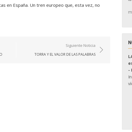
tas en España. Un tren europeo que, esta vez, no
m
N
Siguiente Noticia
IO
TORRA Y EL VALOR DE LAS PALABRAS
L
e
-
I
ví