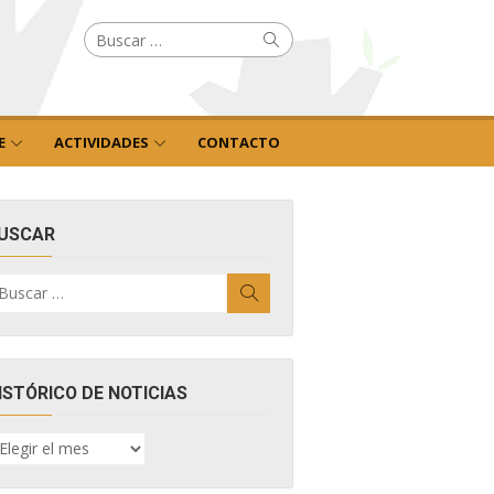
Buscar
Buscar
por:
E
ACTIVIDADES
CONTACTO
USCAR
uscar
Buscar
r:
ISTÓRICO DE NOTICIAS
ISTÓRICO
E
OTICIAS