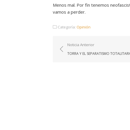
Menos mal. Por fin tenemos neofascis
vamos a perder.
Categoría:
Opinión
Navegación
Noticia Anterior
de
TORRA Y EL SEPARATISMO TOTALITAR
entradas