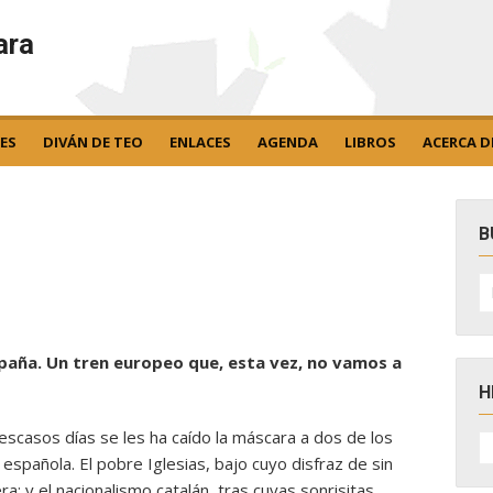
ara
ES
DIVÁN DE TEO
ENLACES
AGENDA
LIBROS
ACERCA D
B
B
po
paña. Un tren europeo que, esta vez, no vamos a
H
scasos días se les ha caído la máscara a dos de los
H
D
 española. El pobre Iglesias, bajo cuyo disfraz de sin
N
ra; y el nacionalismo catalán, tras cuyas sonrisitas