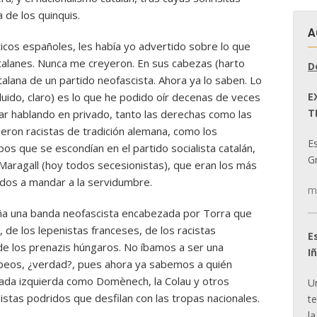
 de los quinquis.
A
icos españoles, les había yo advertido sobre lo que
atalanes. Nunca me creyeron. En sus cabezas (harto
D
alana de un partido neofascista. Ahora ya lo saben. Lo
E
luido, claro) es lo que he podido oír decenas de veces
T
ar hablando en privado, tanto las derechas como las
eron racistas de tradición alemana, como los
E
os que se escondían en el partido socialista catalán,
Gr
Maragall (hoy todos secesionistas), que eran los más
dos a mandar a la servidumbre.
m
ña una banda neofascista encabezada por Torra que
a, de los lepenistas franceses, de los racistas
E
e los prenazis húngaros. No íbamos a ser una
I
peos, ¿verdad?, pues ahora ya sabemos a quién
amada izquierda como Domènech, la Colau y otros
U
istas podridos que desfilan con las tropas nacionales.
t
la