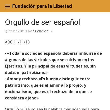
Skip
to
Fundación para la Libertad
content
Orgullo de ser español
11/11/2013
by
fundacion
/
ABC 11/11/13
· «Toda la sociedad española debería imbuirse de
algunas de las virtudes que se cultivan en los
Ejércitos. Y la principal de esas virtudes es, sin
duda, el patriotismo»
· Amor y rechazo «Es bueno distinguir entre
patriotismo, que es el amor a lo propio, y
nacionalismo, que es el rechazo de lo que se
considera ajeno»
Orgullo quizá no sea la palabra más adecuada para