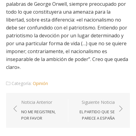
palabras de George Orwell, siempre preocupado por
todo lo que constituyera una amenaza para la
libertad, sobre esta diferencia: «el nacionalismo no
debe ser confundido con el patriotismo. Entiendo por
patriotismo la devoción por un lugar determinado y
por una particular forma de vida (…) que no se quiere
imponer; contrariamente, el nacionalismo es
inseparable de la ambición de poder”. Creo que queda
claro».
Categoría:
Opinión
Navegación
Noticia Anterior
Siguiente Noticia
de
NO ME REGISTREN,
EL PARTIDO QUE SE
entradas
POR FAVOR
PARECE A ESPAÑA