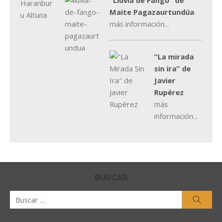
"Lluvia de Fango” de
Maite Pagazaurtundúa
más información...
“La mirada
sin ira” de
Javier
Rupérez
más
información...
BUSCAR
Buscar
Busca
por: