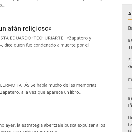
...
A
D
n afán religioso»
STA EDUARDO ‘TEO’ URIARTE · «Zapatero y
E
, dice quien fue condenado a muerte por el
T
E
Gr
m
RMO FATÁS Se habla mucho de las memorias
Zapatero, a la vez que aparece un libro...
E
I
U
t
 ayer, la estrategia abertzale busca expulsar a los
la