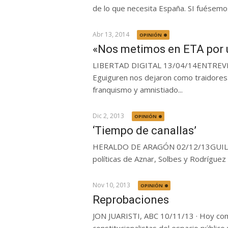
de lo que necesita España. SI fuésemos
Abr 13, 2014
OPINIÓN
«Nos metimos en ETA por u
LIBERTAD DIGITAL 13/04/14ENTREVI
Eguiguren nos dejaron como traidores»
franquismo y amnistiado...
Dic 2, 2013
OPINIÓN
‘Tiempo de canallas’
HERALDO DE ARAGÓN 02/12/13GUILLE
políticas de Aznar, Solbes y Rodríguez 
Nov 10, 2013
OPINIÓN
Reprobaciones
JON JUARISTI, ABC 10/11/13 · Hoy como