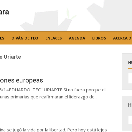
ara
ES
DIVÁN DE TEO
ENLACES
AGENDA
LIBROS
ACERCA D
o Uriarte
B
B
po
ciones europeas
14EDUARDO ‘TEO’ URIARTE Si no fuera porque el
as primarias que reafirmaran el liderazgo de...
H
H
D
N
se jugó la vida por la libertad. Pero hoy está lejos