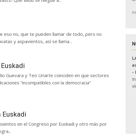
vasco. Que Bildu se niegue a...
m
eso no, que te pueden llamar de todo, pero no
tas y aspavientos, así se llama...
N
L
n Euskadi
e
-
lio Guevara y Teo Uriarte coinciden en que sectores
I
icaciones “incompatibles con la democracia”
ví
en Euskadi
ientos en el Congreso por Euskadi y otro más por
gra...