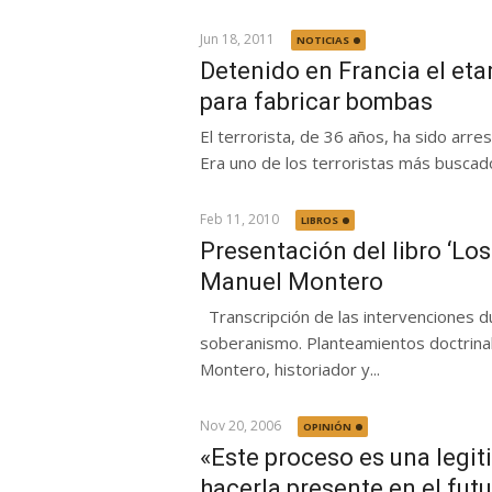
Jun 18, 2011
NOTICIAS
Detenido en Francia el eta
para fabricar bombas
El terrorista, de 36 años, ha sido arre
Era uno de los terroristas más buscados
Feb 11, 2010
LIBROS
Presentación del libro ‘Lo
Manuel Montero
Transcripción de las intervenciones du
soberanismo. Planteamientos doctrina
Montero, historiador y...
Nov 20, 2006
OPINIÓN
«Este proceso es una legi
hacerla presente en el fut