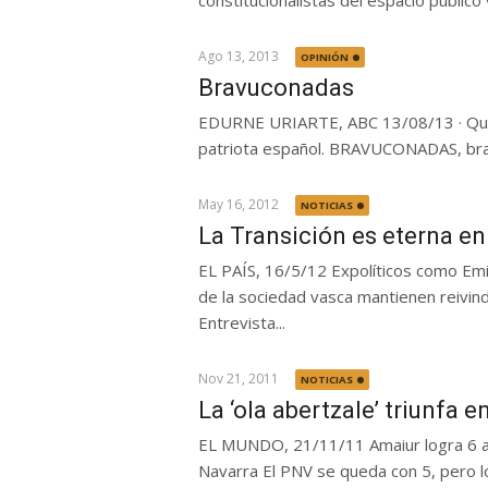
constitucionalistas del espacio público 
Ago 13, 2013
OPINIÓN
Bravuconadas
EDURNE URIARTE, ABC 13/08/13 · Que 
patriota español. BRAVUCONADAS, brava
May 16, 2012
NOTICIAS
La Transición es eterna e
EL PAÍS, 16/5/12 Expolíticos como Emi
de la sociedad vasca mantienen reivind
Entrevista...
Nov 21, 2011
NOTICIAS
La ‘ola abertzale’ triunfa 
EL MUNDO, 21/11/11 Amaiur logra 6 as
Navarra El PNV se queda con 5, pero lo