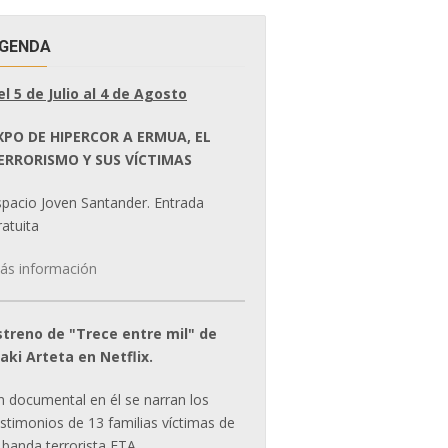
GENDA
el 5 de Julio al 4 de Agosto
XPO DE HIPERCOR A ERMUA, EL
ERRORISMO Y SUS VÍCTIMAS
spacio Joven Santander. Entrada
atuita
ás información
streno de "Trece entre mil" de
ñaki Arteta en Netflix.
n documental en él se narran los
estimonios de 13 familias víctimas de
 banda terrorista ETA.