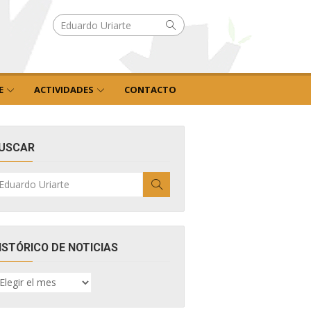
Buscar
Buscar
por:
E
ACTIVIDADES
CONTACTO
USCAR
uscar
Buscar
r:
ISTÓRICO DE NOTICIAS
ISTÓRICO
E
OTICIAS