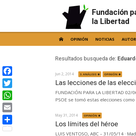
Skip
to
Fundación p
content
la Libertad
OPINIÓN
NOTICIAS
AUTOR
Resultados busqueda de:
Eduard
Jun 2, 2014
3. ANÁLISIS
OPINIÓN
Facebook
Las lecciones de las elec
FUNDACIÓN PARA LA LIBERTAD 02/06/
Twitter
PSOE se tomó estas elecciones como un
WhatsApp
May 31, 2014
OPINIÓN
Email
Los límites del héroe
Compartir
LUIS VENTOSO, ABC – 31/05/14 · Madina 