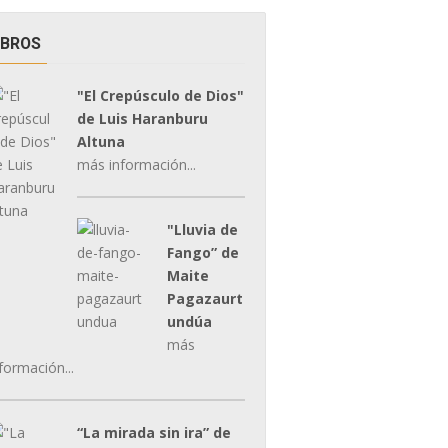
IBROS
"El Crepúsculo de Dios"
de Luis Haranburu
Altuna
más información...
"Lluvia de
Fango” de
Maite
Pagazaurt
undúa
más
formación...
“La mirada sin ira” de