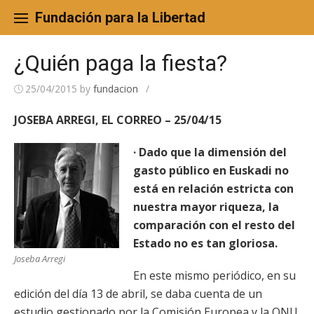
Skip
to
Fundación para la Libertad
content
¿Quién paga la fiesta?
25/04/2015
by
fundacion
/
JOSEBA ARREGI, EL CORREO – 25/04/15
· Dado que la dimensión del
gasto público en Euskadi no
está en relación estricta con
nuestra mayor riqueza, la
comparación con el resto del
Estado no es tan gloriosa.
Joseba Arregi
En este mismo periódico, en su
edición del día 13 de abril, se daba cuenta de un
estudio gestionado por la Comisión Europea y la ONU