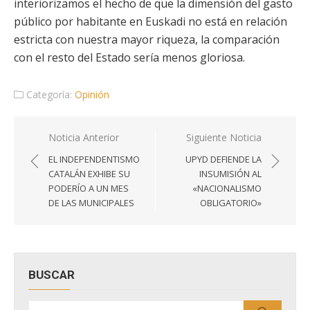
interiorizamos el hecho de que la dimensión del gasto
público por habitante en Euskadi no está en relación
estricta con nuestra mayor riqueza, la comparación
con el resto del Estado sería menos gloriosa.
Categoría:
Opinión
Navegación
Noticia Anterior
Siguiente Noticia
de
EL INDEPENDENTISMO
UPYD DEFIENDE LA
entradas
CATALÁN EXHIBE SU
INSUMISIÓN AL
PODERÍO A UN MES
«NACIONALISMO
DE LAS MUNICIPALES
OBLIGATORIO»
BUSCAR
Buscar