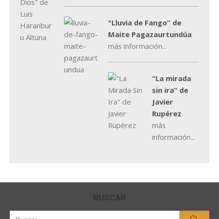
"Lluvia de Fango” de
Maite Pagazaurtundúa
más información...
“La mirada
sin ira” de
Javier
Rupérez
más
información...
BUSCAR
Buscar