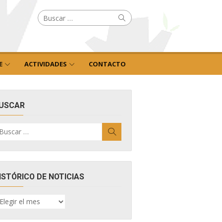
Buscar
Buscar
por:
E
ACTIVIDADES
CONTACTO
USCAR
uscar
Buscar
r:
ISTÓRICO DE NOTICIAS
ISTÓRICO
E
OTICIAS