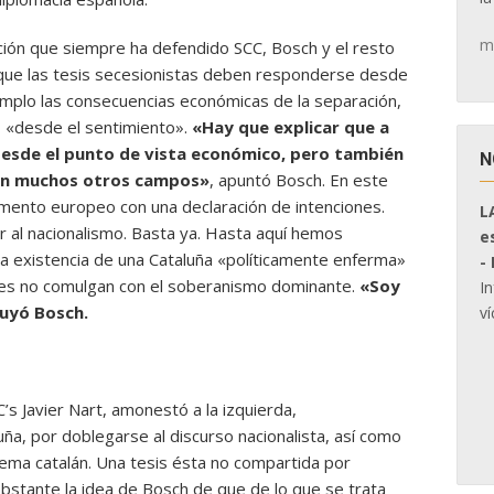
m
cación que siempre ha defendido SCC, Bosch y el resto
que las tesis secesionistas deben responderse desde
jemplo las consecuencias económicas de la separación,
 «desde el sentimiento».
«Hay que explicar que a
 desde el punto de vista económico, pero también
N
y en muchos otros campos»
, apuntó Bosch. En este
lamento europeo con una declaración de intenciones.
L
r al nacionalismo. Basta ya. Hasta aquí hemos
e
la existencia de una Cataluña «políticamente enferma»
-
nes no comulgan con el soberanismo dominante.
«Soy
I
luyó Bosch.
ví
’s Javier Nart, amonestó a la izquierda,
uña, por doblegarse al discurso nacionalista, así como
blema catalán. Una tesis ésta no compartida por
bstante la idea de Bosch de que de lo que se trata