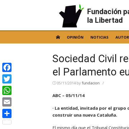
Skip
to
Fundación p
content
la Libertad
OPINIÓN
NOTICIAS
AUTOR
Sociedad Civil r
el Parlamento e
Facebook
05/11/2014
by
fundacion
/
Twitter
ABC – 05/11/14
WhatsApp
· La entidad, invitada por el grupo 
Email
construir una nueva Cataluña.
Compartir
El mismo día que el Tribunal Constituc