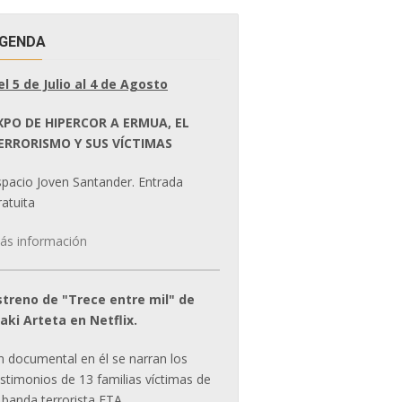
GENDA
el 5 de Julio al 4 de Agosto
XPO DE HIPERCOR A ERMUA, EL
ERRORISMO Y SUS VÍCTIMAS
spacio Joven Santander. Entrada
atuita
ás información
streno de "Trece entre mil" de
ñaki Arteta en Netflix.
n documental en él se narran los
estimonios de 13 familias víctimas de
 banda terrorista ETA.