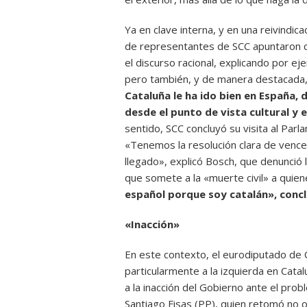
Ya en clave interna, y en una reivindi
de representantes de SCC apuntaron 
el discurso racional, explicando por e
pero también, y de manera destacada,
Cataluña le ha ido bien en España,
desde el punto de vista cultural 
sentido, SCC concluyó su visita al Par
«Tenemos la resolución clara de vence
llegado», explicó Bosch, que denunció 
que somete a la «muerte civil» a quie
español porque soy catalán», conc
«Inacción»
En este contexto, el eurodiputado de C
particularmente a la izquierda en Catal
a la inacción del Gobierno ante el pro
Santiago Fisas (PP), quien retomó no o