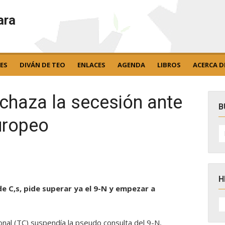
ara
ES
DIVÁN DE TEO
ENLACES
AGENDA
LIBROS
ACERCA D
echaza la secesión ante
B
uropeo
B
po
H
de C,s, pide superar ya el 9-N y empezar a
H
D
N
ional (TC) suspendía la pseudo consulta del 9-N,