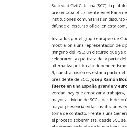
Sociedad Civil Catalana (SCC), la plat
presentaba oficialmente en el Parlame
instituciones comunitarias un discurs
difunde el discurso oficial en esta com
Invitados por el grupo europeo de Ciu
mostraron a una representación de di
(ninguno del PSC) un discurso que ya 
celebraron, y que trata de, a partir de
alternativa política al independentism
9, nuestra misión es estar a partir del 
presidente de SCC,
Josep Ramon Bosc
fuerte en una España grande y eur
verdad, hay que empezar a trabajar», a
mayor actividad de SCC a partir del p
mayor presencia en las instituciones e
toma de contacto. Frente a una Generali
el proceso soberanista, desde SCC se
el exterior, más allá de lo que haga la