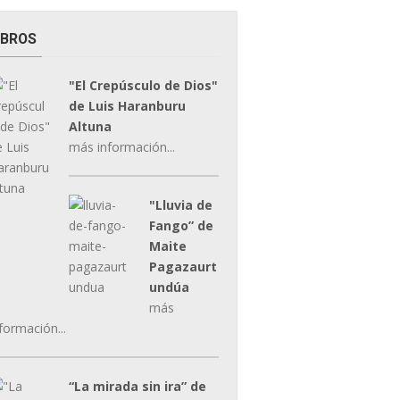
IBROS
"El Crepúsculo de Dios"
de Luis Haranburu
Altuna
más información...
"Lluvia de
Fango” de
Maite
Pagazaurt
undúa
más
formación...
“La mirada sin ira” de