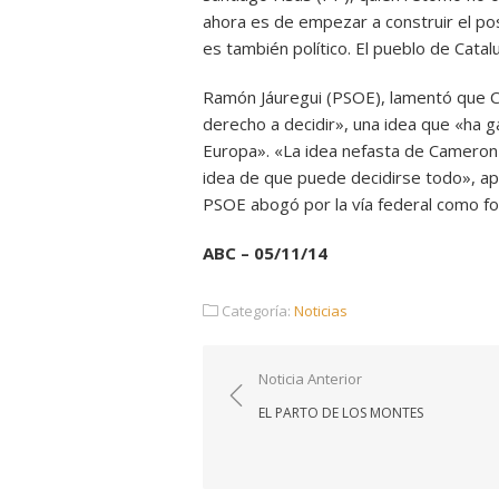
ahora es de empezar a construir el po
es también político. El pueblo de Cata
Ramón Jáuregui (PSOE), lamentó que C
derecho a decidir», una idea que «ha g
Europa». «La idea nefasta de Cameron 
idea de que puede decidirse todo», apu
PSOE abogó por la vía federal como for
ABC – 05/11/14
Categoría:
Noticias
Navegación
Noticia Anterior
de
EL PARTO DE LOS MONTES
entradas