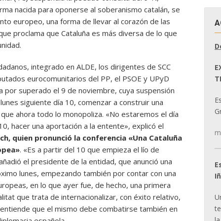
aforma nacida para oponerse al soberanismo catalán, se
nto europeo, una forma de llevar al corazón de las
A
o que proclama que Cataluña es más diversa de lo que
unidad.
D
dadanos, integrado en ALDE, los dirigentes de SCC
E
putados eurocomunitarios del PP, el PSOE y UPyD
T
da por superado el 9 de noviembre, cuya suspensión
E
l lunes siguiente día 10, comenzar a construir una
Gr
o que ahora todo lo monopoliza. «No estaremos el día
10, hacer una aportación a la entente», explicó el
m
h, quien pronunció la conferencia «Una Cataluña
opea»
. «Es a partir del 10 que empieza el lío de
ñadió el presidente de la entidad, que anunció una
E
róximo lunes, empezando también por contar con una
I
uropeas, en lo que ayer fue, de hecho, una primera
tat que trata de internacionalizar, con éxito relativo,
U
t
 entiende que el mismo debe combatirse también en
la
 diplomacia española.