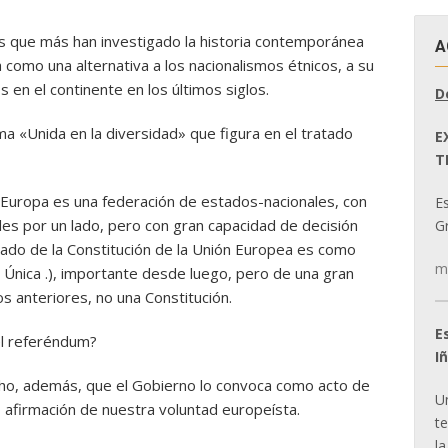
les que más han investigado la historia contemporánea
A
como una alternativa a los nacionalismos étnicos, a su
os en el continente en los últimos siglos.
D
lema «Unida en la diversidad» que figura en el tratado
E
T
e Europa es una federación de estados-nacionales, con
E
s por un lado, pero con gran capacidad de decisión
Gr
ratado de la Constitución de la Unión Europea es como
m
a Única .), importante desde luego, pero de una gran
os anteriores, no una Constitución.
E
el referéndum?
I
cho, además, que el Gobierno lo convoca como acto de
U
 afirmación de nuestra voluntad europeísta.
t
la