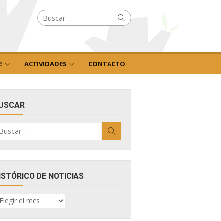
Buscar
Buscar
por:
E
ACTIVIDADES
CONTACTO
USCAR
uscar
Buscar
r:
ISTÓRICO DE NOTICIAS
ISTÓRICO
E
OTICIAS