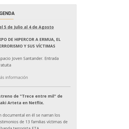
GENDA
el 5 de Julio al 4 de Agosto
XPO DE HIPERCOR A ERMUA, EL
ERRORISMO Y SUS VÍCTIMAS
spacio Joven Santander. Entrada
atuita
ás información
streno de "Trece entre mil" de
ñaki Arteta en Netflix.
n documental en él se narran los
estimonios de 13 familias víctimas de
 banda terrorista ETA.