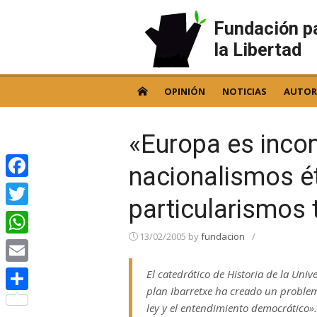
Skip
to
Fundación p
content
la Libertad
OPINIÓN
NOTICIAS
AUTOR
«Europa es inco
nacionalismos ét
Facebook
particularismos t
Twitter
13/02/2005
by
fundacion
/
WhatsApp
Email
El catedrático de Historia de la Uni
plan Ibarretxe ha creado un problema
Compartir
ley y el entendimiento democrático».