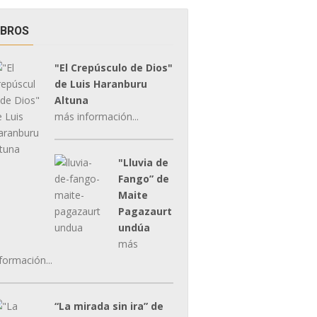
IBROS
"El Crepúsculo de Dios"
de Luis Haranburu
Altuna
más información...
"Lluvia de
Fango” de
Maite
Pagazaurt
undúa
más
formación...
“La mirada sin ira” de