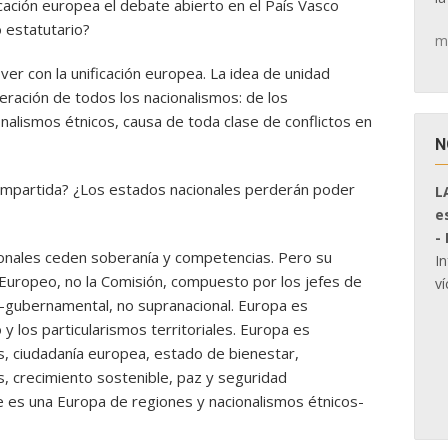
cación europea el debate abierto en el País Vasco
 estatutario?
m
er con la unificación europea. La idea de unidad
eración de todos los nacionalismos: de los
onalismos étnicos, causa de toda clase de conflictos en
N
compartida? ¿Los estados nacionales perderán poder
L
e
-
ionales ceden soberanía y competencias. Pero su
I
Europeo, no la Comisión, compuesto por los jefes de
ví
-gubernamental, no supranacional. Europa es
 y los particularismos territoriales. Europa es
es, ciudadanía europea, estado de bienestar,
, crecimiento sostenible, paz y seguridad
e es una Europa de regiones y nacionalismos étnicos-