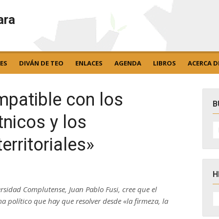
ara
ES
DIVÁN DE TEO
ENLACES
AGENDA
LIBROS
ACERCA D
mpatible con los
B
nicos y los
B
po
erritoriales»
H
versidad Complutense, Juan Pablo Fusi, cree que el
H
 político que hay que resolver desde «la firmeza, la
D
N