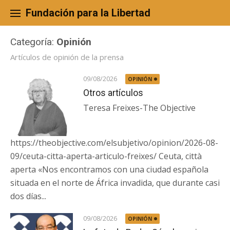
Skip
to
Fundación para la Libertad
content
Categoría:
Opinión
Artículos de opinión de la prensa
09/08/2026
OPINIÓN
Otros artículos
Teresa Freixes-The Objective
https://theobjective.com/elsubjetivo/opinion/2026-08-
09/ceuta-citta-aperta-articulo-freixes/ Ceuta, città
aperta «Nos encontramos con una ciudad española
situada en el norte de África invadida, que durante casi
dos días...
09/08/2026
OPINIÓN