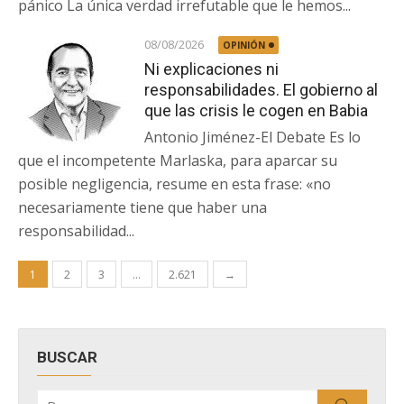
pánico La única verdad irrefutable que le hemos...
08/08/2026
OPINIÓN
Ni explicaciones ni
responsabilidades. El gobierno al
que las crisis le cogen en Babia
Antonio Jiménez-El Debate Es lo
que el incompetente Marlaska, para aparcar su
posible negligencia, resume en esta frase: «no
necesariamente tiene que haber una
responsabilidad...
Paginación
1
2
3
…
2.621
→
de
entradas
BUSCAR
Buscar