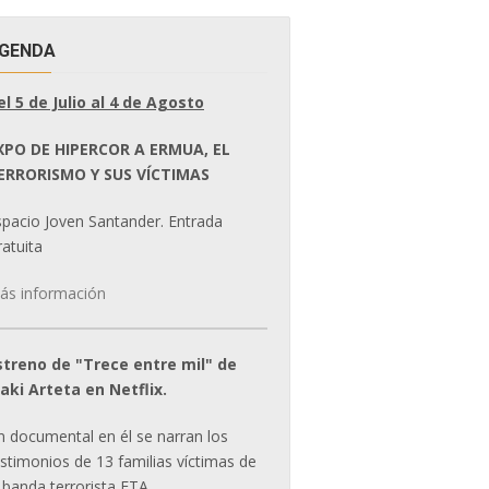
GENDA
el 5 de Julio al 4 de Agosto
XPO DE HIPERCOR A ERMUA, EL
ERRORISMO Y SUS VÍCTIMAS
spacio Joven Santander. Entrada
atuita
ás información
streno de "Trece entre mil" de
ñaki Arteta en Netflix.
n documental en él se narran los
estimonios de 13 familias víctimas de
 banda terrorista ETA.