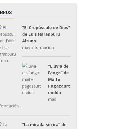
IBROS
"El Crepúsculo de Dios"
de Luis Haranburu
Altuna
más información...
"Lluvia de
Fango” de
Maite
Pagazaurt
undúa
más
formación...
“La mirada sin ira” de