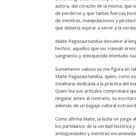
autora, del corazón de la misma, que
de perderse y que tantas fuerzas hosti
de mentiras, manipulaciones y pirotecn
que debería aspirar a servir a la verda
Maite Pagazaurtundua devuelve al leng
hechos, aquellos que vio Hannah Aren
sangriento y enloquecido interludio naz
Sumamente valiosa se me figura en tal
Maite Pagazaurtundúa, quien, como es s
totalitaria dedicada a la práctica del m
Quien lea sus artículos comprobará qu
ninguna: antes al contrario, su escrit
además de un bagaje cultural extraord
Como afirma Maite, la lucha se juega a
los partidarios de la verdad histórica 
ambigüedades y mentiras encaminadas 