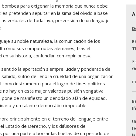
 la bombea para oxigenar la memoria que nunca debe
les pretenden sepultar en la sima del olvido a base
A
ias verbales de toda laya, perversión de un lenguaje
d.
D
uaje su noble naturaleza, la comunicación de los
E
dt cómo sus compatriotas alemanes, tras el
T
i en su historia, confundían con «opiniones».
E
Gr
 sentido la aportación siempre lúcida y ponderada de
abido, sufrió de lleno la crueldad de una organización
m
al como instrumento para el logro de fines políticos.
e no hay en esta mujer valerosa pulsión vengativa
ura pone de manifiesto un denodado afán de equidad,
E
inario y un talante democrático impecable.
I
hora principalmente en el terreno del lenguaje entre
U
y el Estado de Derecho, y los difusores de
t
por una parte a borrar las huellas de un periodo de
la