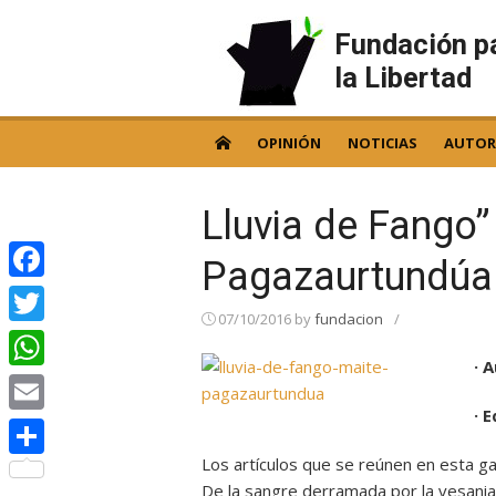
Skip
to
Fundación p
content
la Libertad
OPINIÓN
NOTICIAS
AUTOR
Lluvia de Fango”
Pagazaurtundúa
Facebook
07/10/2016
by
fundacion
/
Twitter
· 
WhatsApp
· E
Email
Los artículos que se reúnen en esta gav
Compartir
De la sangre derramada por la vesania 