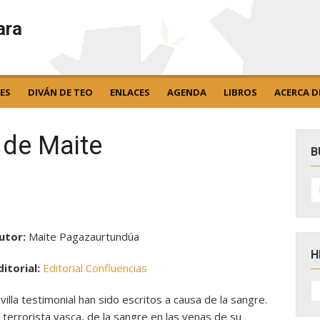
ara
ES
DIVÁN DE TEO
ENLACES
AGENDA
LIBROS
ACERCA D
 de Maite
B
B
po
Autor:
Maite Pagazaurtundúa
H
ditorial:
Editorial Confluencias
H
D
illa testimonial han sido escritos a causa de la sangre.
N
terrorista vasca, de la sangre en las venas de su