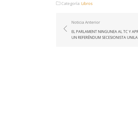
Categoría:
Libros
Navegación
Noticia Anterior
de
EL PARLAMENT NINGUNEA AL TC Y AP
entradas
UN REFERÉNDUM SECESIONISTA UNILA