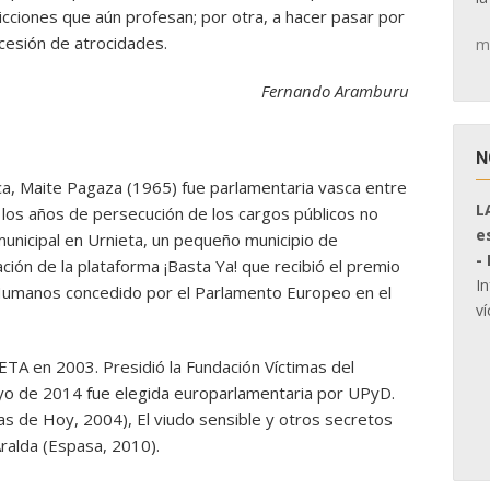
ciones que aún profesan; por otra, a hacer pasar por
cesión de atrocidades.
m
Fernando Aramburu
N
sca, Maite Pagaza (1965) fue parlamentaria vasca entre
L
los años de persecución de los cargos públicos no
e
 municipal en Urnieta, un pequeño municipio de
-
ción de la plataforma ¡Basta Ya! que recibió el premio
I
Humanos concedido por el Parlamento Europeo en el
ví
TA en 2003. Presidió la Fundación Víctimas del
o de 2014 fue elegida europarlamentaria por UPyD.
as de Hoy, 2004), El viudo sensible y otros secretos
 Aralda (Espasa, 2010).