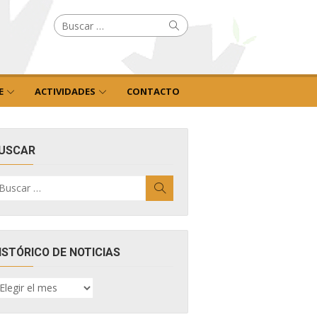
Buscar
Buscar
por:
E
ACTIVIDADES
CONTACTO
USCAR
uscar
Buscar
r:
ISTÓRICO DE NOTICIAS
ISTÓRICO
E
OTICIAS