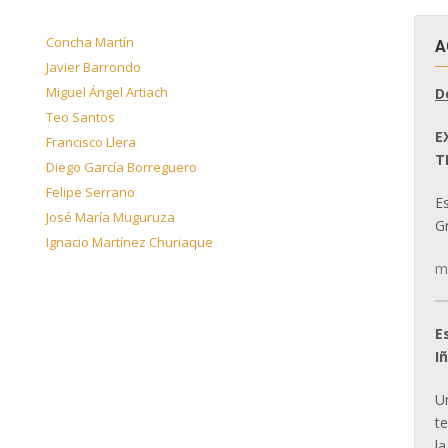
Concha Martín
A
Javier Barrondo
Miguel Ángel Artiach
D
Teo Santos
E
Francisco Llera
T
Diego García Borreguero
Felipe Serrano
E
José María Muguruza
Gr
Ignacio Martínez Churiaque
m
E
I
U
t
la