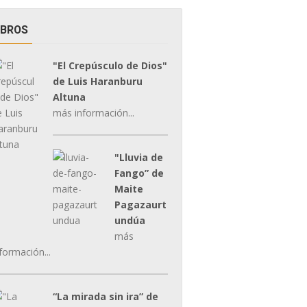
IBROS
"El Crepúsculo de Dios"
de Luis Haranburu
Altuna
más información...
"Lluvia de
Fango” de
Maite
Pagazaurt
undúa
más
formación...
“La mirada sin ira” de