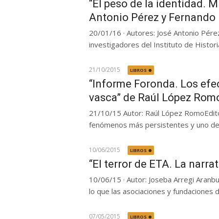
“El peso de la identidad. Mi
Antonio Pérez y Fernando
20/01/16 · Autores: José Antonio Pérez
investigadores del Instituto de Historia 
21/10/2015
LIBROS
“Informe Foronda. Los efec
vasca” de Raúl López Rom
21/10/15 Autor: Raúl López RomoEditori
fenómenos más persistentes y uno de l
10/06/2015
LIBROS
“El terror de ETA. La narra
10/06/15 · Autor: Joseba Arregi Aranbu
lo que las asociaciones y fundaciones d
07/05/2015
LIBROS