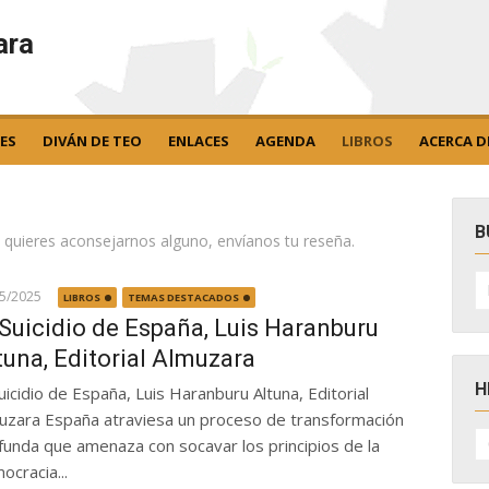
ara
ES
DIVÁN DE TEO
ENLACES
AGENDA
LIBROS
ACERCA D
B
 quieres aconsejarnos alguno, envíanos tu reseña.
B
po
05/2025
LIBROS
TEMAS DESTACADOS
 Suicidio de España, Luis Haranburu
tuna, Editorial Almuzara
H
Suicidio de España, Luis Haranburu Altuna, Editorial
uzara España atraviesa un proceso de transformación
H
funda que amenaza con socavar los principios de la
D
N
ocracia...