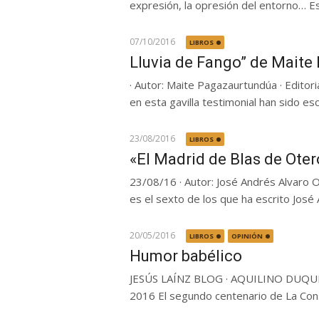
expresión, la opresión del entorno… E
07/10/2016
LIBROS
Lluvia de Fango” de Mait
· Autor: Maite Pagazaurtundúa · Editori
en esta gavilla testimonial han sido esc
23/08/2016
LIBROS
«El Madrid de Blas de Ote
23/08/16 · Autor: José Andrés Alvaro Oc
es el sexto de los que ha escrito José 
20/05/2016
LIBROS
OPINIÓN
Humor babélico
JESÚS LAÍNZ BLOG · AQUILINO DUQUE – 
2016 El segundo centenario de La Const