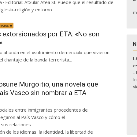
 · Editorial: Atxular Atea SL Puede que el resultado de
glesia-religión y entorno...
m
ICIAS
los extorsionados por ETA: «No son
»
N
 ahonda en el «sufrimiento demencial» que vivieron
L
 chantaje de la banda terrorista...
e
-
I
Josune Murgoitio, una novela que
ví
 País Vasco sin nombrar a ETA
sociales entre inmigrantes procedentes de
legaron al País Vasco y cómo el
 sus relaciones
ión de los idiomas, la identidad, la libertad de