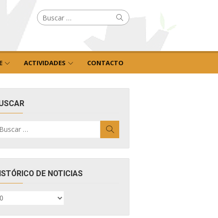
Buscar
Buscar
por:
E
ACTIVIDADES
CONTACTO
USCAR
uscar
Buscar
r:
ISTÓRICO DE NOTICIAS
ISTÓRICO
E
OTICIAS