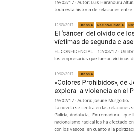
19/03/17 · Autor: Luis Haranburu Altuna
toda esta historia de relaciones entre I
12/03/2017
LIBROS
NACIONALISMO
NOT
El ‘cáncer’ del olvido de 
víctimas de segunda clase
EL CONFIDENCIAL – 12/03/17 · Un libro
los empresarios que fueron víctimas del
19/02/2017
LIBROS
«Colores Prohibidos», de 
explora la violencia en el
19/02/17 · Autora: Josune Murgoitio.
La novela se centra en las relaciones 
Galicia, Andalucía, Extremadura… que l
nacionalismo radical les ha afectado en
con los vascos, en cuanto a la politizac