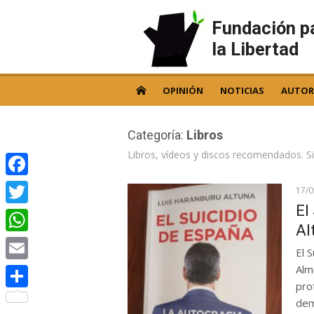
Skip
to
Fundación p
content
la Libertad
OPINIÓN
NOTICIAS
AUTOR
Categoría:
Libros
Libros, vídeos y discos recomendados. Si
Facebook
17/
El
Twitter
Al
WhatsApp
El 
Alm
Email
pro
Compartir
dem