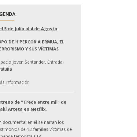
GENDA
el 5 de Julio al 4 de Agosto
XPO DE HIPERCOR A ERMUA, EL
ERRORISMO Y SUS VÍCTIMAS
spacio Joven Santander. Entrada
atuita
ás información
streno de "Trece entre mil" de
ñaki Arteta en Netflix.
n documental en él se narran los
estimonios de 13 familias víctimas de
 banda terrorista ETA.