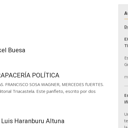
A
D
E
T
kel Buesa
E
Gr
APACERÍA POLÍTICA
m
S. FRANCISCO SOSA WAGNER, MERCEDES fUERTES.
al Triacastela. Este panfleto, escrito por dos
E
I
U
e Luis Haranburu Altuna
t
la