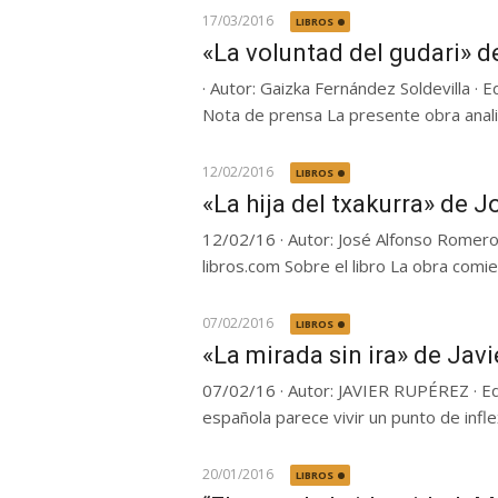
17/03/2016
LIBROS
«La voluntad del gudari» d
· Autor: Gaizka Fernández Soldevilla · 
Nota de prensa La presente obra analiza
12/02/2016
LIBROS
«La hija del txakurra» de 
12/02/16 · Autor: José Alfonso Romero P
libros.com Sobre el libro La obra comi
07/02/2016
LIBROS
«La mirada sin ira» de Jav
07/02/16 · Autor: JAVIER RUPÉREZ · Ed
española parece vivir un punto de inflexi
20/01/2016
LIBROS