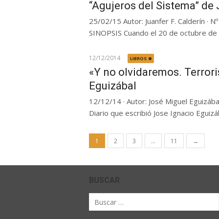
“Agujeros del Sistema” de 
25/02/15 Autor: Juanfer F. Calderín · N
SINOPSIS Cuando el 20 de octubre de 2
12/12/2014
LIBROS
«Y no olvidaremos. Terror
Eguizábal
12/12/14 · Autor: José Miguel Eguizába
Diario que escribió Jose Ignacio Eguizába
Paginación
1
2
3
…
11
→
de
entradas
BUSCAR
Buscar
por: