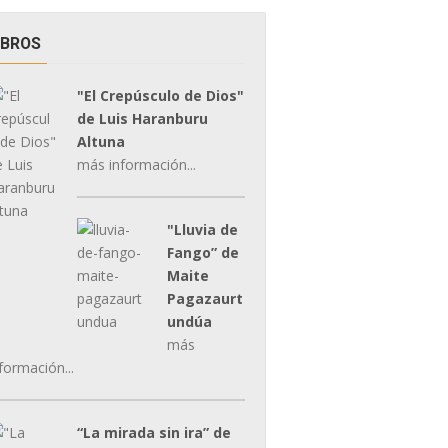
IBROS
"El Crepúsculo de Dios"
de Luis Haranburu
Altuna
más información...
"Lluvia de
Fango” de
Maite
Pagazaurt
undúa
más
formación...
“La mirada sin ira” de