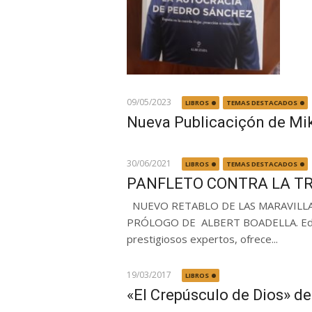
09/05/2023
LIBROS
TEMAS DESTACADOS
Nueva Publicaciçón de Mi
30/06/2021
LIBROS
TEMAS DESTACADOS
PANFLETO CONTRA LA TR
NUEVO RETABLO DE LAS MARAVILLA
PRÓLOGO DE ALBERT BOADELLA. Editori
prestigiosos expertos, ofrece...
19/03/2017
LIBROS
«El Crepúsculo de Dios» d