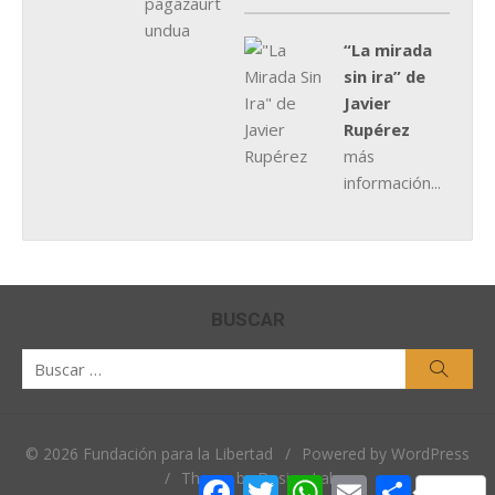
“La mirada
sin ira” de
Javier
Rupérez
más
información...
BUSCAR
Buscar
Busca
por:
© 2026 Fundación para la Libertad
/
Powered by WordPress
/
Theme by Design Lab
Facebook
Twitter
WhatsApp
Email
Comparti