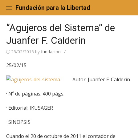
Skip
to
Fundación para la Libertad
content
“Agujeros del Sistema” de
Juanfer F. Calderín
25/02/2015
by
fundacion
/
25/02/15
Autor: Juanfer F. Calderín
· Nº de páginas: 400 págs.
· Editorial: IKUSAGER
· SINOPSIS
Cuando el 20 de octubre de 2011 el contador de