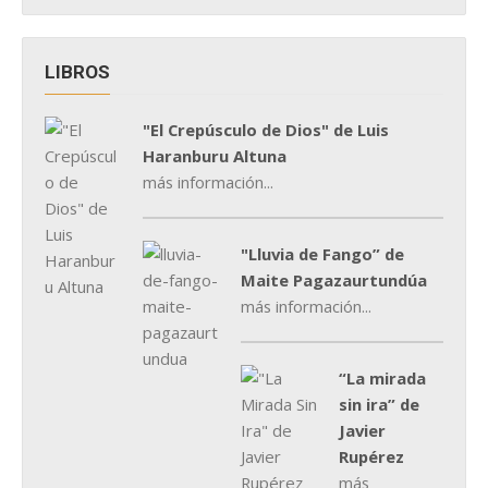
LIBROS
"El Crepúsculo de Dios" de Luis
Haranburu Altuna
más información...
"Lluvia de Fango” de
Maite Pagazaurtundúa
más información...
“La mirada
sin ira” de
Javier
Rupérez
más