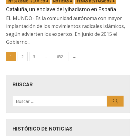
INTEGRISMO ISLÁMICO
NOTICIAS
TEMAS DESTACADOS
Cataluña, un enclave del yihadismo en España
EL MUNDO · Es la comunidad autónoma con mayor
implantación de los movimientos radicales islámicos,
según advierten los expertos. En junio de 2015 el
Gobierno...
Paginación
1
2
3
…
652
→
de
entradas
BUSCAR
Buscar
Buscar
por:
HISTÓRICO DE NOTICIAS