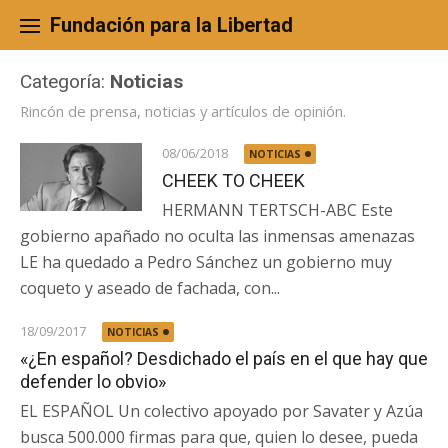
Skip
to
Fundación para la Libertad
content
Categoría:
Noticias
Rincón de prensa, noticias y artículos de opinión.
08/06/2018
NOTICIAS
CHEEK TO CHEEK
HERMANN TERTSCH-ABC Este
gobierno apañado no oculta las inmensas amenazas
LE ha quedado a Pedro Sánchez un gobierno muy
coqueto y aseado de fachada, con...
18/09/2017
NOTICIAS
«¿En español? Desdichado el país en el que hay que
defender lo obvio»
EL ESPAÑOL Un colectivo apoyado por Savater y Azúa
busca 500.000 firmas para que, quien lo desee, pueda