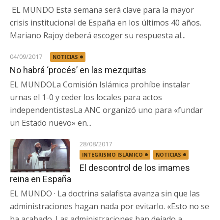
EL MUNDO Esta semana será clave para la mayor
crisis institucional de España en los últimos 40 años.
Mariano Rajoy deberá escoger su respuesta al...
04/09/2017
NOTICIAS
No habrá ‘procés’ en las mezquitas
EL MUNDOLa Comisión Islámica prohíbe instalar
urnas el 1-0 y ceder los locales para actos
independentistasLa ANC organizó uno para «fundar
un Estado nuevo» en...
28/08/2017
INTEGRISMO ISLÁMICO
NOTICIAS
El descontrol de los imames
reina en España
EL MUNDO · La doctrina salafista avanza sin que las
administraciones hagan nada por evitarlo. «Esto no se
ha acabado. Las administraciones han dejado a...