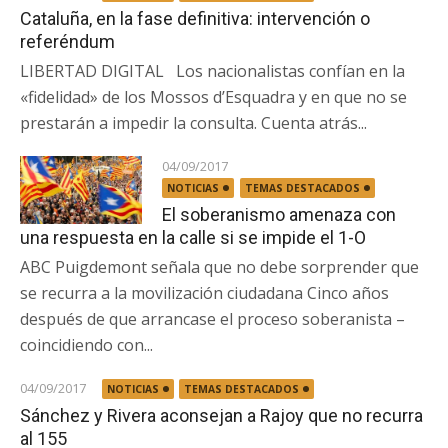
Cataluña, en la fase definitiva: intervención o
referéndum
LIBERTAD DIGITAL Los nacionalistas confían en la
«fidelidad» de los Mossos d’Esquadra y en que no se
prestarán a impedir la consulta. Cuenta atrás...
04/09/2017
NOTICIAS
TEMAS DESTACADOS
El soberanismo amenaza con
una respuesta en la calle si se impide el 1-O
ABC Puigdemont señala que no debe sorprender que
se recurra a la movilización ciudadana Cinco años
después de que arrancase el proceso soberanista –
coincidiendo con...
04/09/2017
NOTICIAS
TEMAS DESTACADOS
Sánchez y Rivera aconsejan a Rajoy que no recurra
al 155