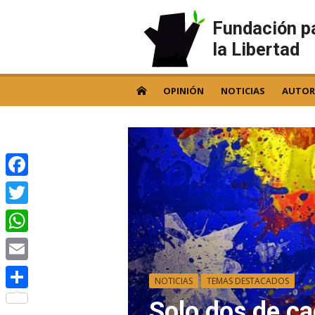
Skip
to
Fundación p
content
la Libertad
OPINIÓN
NOTICIAS
AUTOR
Facebook
Twitter
WhatsApp
Email
NOTICIAS
TEMAS DESTACADOS
Compartir
Solo dos de ca