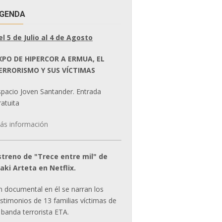
GENDA
el 5 de Julio al 4 de Agosto
XPO DE HIPERCOR A ERMUA, EL
ERRORISMO Y SUS VÍCTIMAS
spacio Joven Santander. Entrada
atuita
ás información
streno de "Trece entre mil" de
ñaki Arteta en Netflix.
n documental en él se narran los
estimonios de 13 familias víctimas de
 banda terrorista ETA.