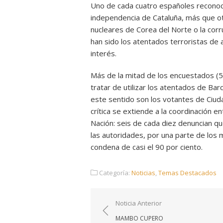
Uno de cada cuatro españoles reconoc
independencia de Cataluña, más que o
nucleares de Corea del Norte o la corr
han sido los atentados terroristas de 
interés.
Más de la mitad de los encuestados (54
tratar de utilizar los atentados de Bar
este sentido son los votantes de Ciuda
crítica se extiende a la coordinación e
Nación: seis de cada diez denuncian qu
las autoridades, por una parte de los 
condena de casi el 90 por ciento.
Categoría:
Noticias
,
Temas Destacados
Navegación
Noticia Anterior
de
MAMBO CUPERO