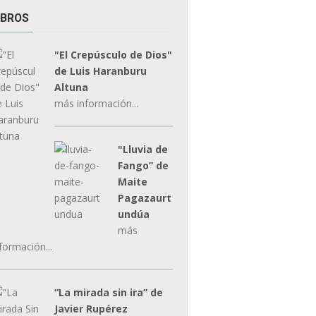
IBROS
"El Crepúsculo de Dios"
de Luis Haranburu
Altuna
más información...
"Lluvia de
Fango” de
Maite
Pagazaurt
undúa
más
formación...
“La mirada sin ira” de
Javier Rupérez