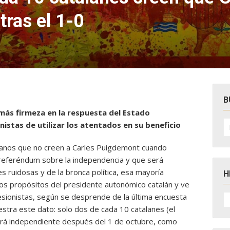
tras el 1-0
B
más firmeza en la respuesta del Estado
B
nistas de utilizar los atentados en su beneficio
po
danos que no creen a Carles Puigdemont cuando
 referéndum sobre la independencia y que será
es ruidosas y de la bronca política, esa mayoría
H
los propósitos del presidente autonómico catalán y ve
H
esionistas, según se desprende de la última encuesta
D
tra este dato: solo dos de cada 10 catalanes (el
N
erá independiente después del 1 de octubre, como