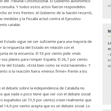
ón del Tribunal Constitucional. El Gobierno autonómico
m
a consulta. Y todos estos actos fueron respondidos
ho en tres frentes: el Gobierno de la Nación recurrió,
as medidas y la Fiscalía actuó contra el Ejecutivo
nto catalán.
N
l Estado sigue sin ser suficiente para una mayoría de
L
 la respuesta del Estado en relación con el
e
unta en la encuesta. El 53 por ciento pide «más
-
y sus planes para romper España. El 26,7 por ciento
I
te del Estado: «Está bien como se está haciendo». Y
ví
ento si la reacción fuera «menos firme» frente a los
e el debate sobre la independencia de Cataluña no
cos que nada o poco tiene que ver con el debate social
tro españoles (el 73,9 por ciento) creen realmente que
 el 14,9 por ciento acepta que es un debate social. Lo