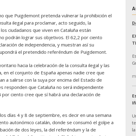
A
ho que Puigdemont pretenda vulnerar la prohibición el
nsulta ilegal para proclamar, acto seguido, la
D
e los ciudadanos que viven en Cataluña están
E
o podrán lograr sus objetivos. El 62,2 por ciento
T
claración de independencia, y muestran así su
supondrá el pretendido referéndum de Puigdemont.
E
Gr
itario hacia la celebración de la consulta ilegal y las
, en el conjunto de España apenas nadie cree que
m
n a salirse con la suya por encima del Estado de
es responden que Cataluña no será independiente
4 por ciento cree que sí habrá una declaración de
E
I
los días 4 y 8 de septiembre, es decir en una semana
U
mento autonómico catalán, donde se consumó el golpe a
t
obación de dos leyes, la del referéndum y la de
la