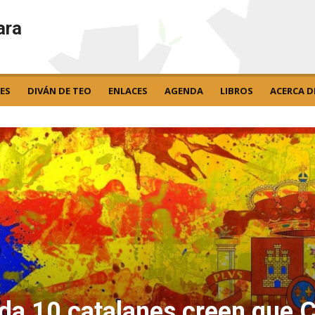
ara
ES
DIVÁN DE TEO
ENLACES
AGENDA
LIBROS
ACERCA D
da 10 catalanes creen que C