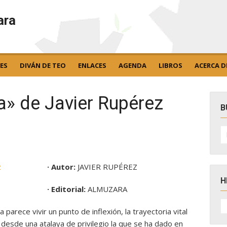
ara
ES
DIVÁN DE TEO
ENLACES
AGENDA
LIBROS
ACERCA D
ra» de Javier Rupérez
B
B
po
· Autor:
JAVIER RUPÉREZ
H
· Editorial:
ALMUZARA
H
D
 parece vivir un punto de inflexión, la trayectoria vital
N
desde una atalaya de privilegio la que se ha dado en