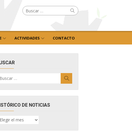
Buscar
Buscar
por:
E
ACTIVIDADES
CONTACTO
USCAR
uscar
Buscar
r:
ISTÓRICO DE NOTICIAS
ISTÓRICO
E
OTICIAS