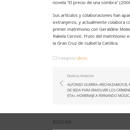
novela “El precio de una sombra” (2006
Sus artículos y colaboraciones han apa
extranjeros, y actualmente colabora con
primer matrimonio con Geraldine Molen
Rakela Cerovic. Fruto del matrimonio e
la Gran Cruz de Isabel la Católica.
Categoría:
Libros
Navegación
Noticia Anterior
de
ALFONSO GUERRA:«RECHAZAMOS EL 
entradas
DE SEDA PARA ENVOLVER LOS CRÍMENE
ETA». HOMENAJE A FERNANDO MÚGIC
BUSCAR