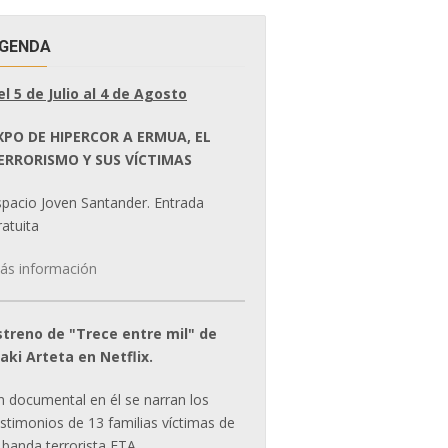
GENDA
el 5 de Julio al 4 de Agosto
XPO DE HIPERCOR A ERMUA, EL
ERRORISMO Y SUS VÍCTIMAS
spacio Joven Santander. Entrada
atuita
ás información
streno de "Trece entre mil" de
ñaki Arteta en Netflix.
n documental en él se narran los
estimonios de 13 familias víctimas de
 banda terrorista ETA.