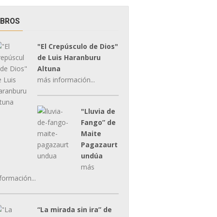
IBROS
"El Crepúsculo de Dios"
de Luis Haranburu
Altuna
más información...
"Lluvia de
Fango” de
Maite
Pagazaurt
undúa
más
formación...
“La mirada sin ira” de