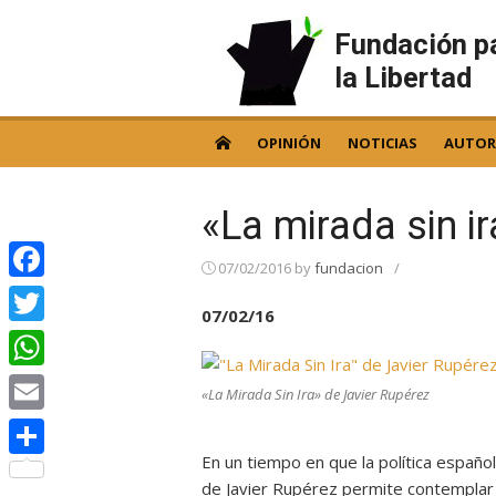
Skip
to
Fundación p
content
la Libertad
OPINIÓN
NOTICIAS
AUTOR
«La mirada sin i
07/02/2016
by
fundacion
/
Facebook
07/02/16
Twitter
WhatsApp
«La Mirada Sin Ira» de Javier Rupérez
Email
En un tiempo en que la política española
Compartir
de Javier Rupérez permite contemplar 