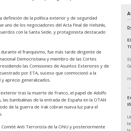
A
 definición de la política exterior y de seguridad
ue uno de los negociadores del Acta Final de Helsinki,
D
acuerdos con la Santa Sede, y protagonista destacado
E
T
a durante el franquismo, fue más tarde dirigente de
nacional Democristiana y miembro de las Cortes
E
residiendo las Comisiones de Asuntos Exteriores y de
Gr
cuestrado por ETA, suceso que conmocionó a la
m
ad y aprecio generalizados.
 exterior tras la muerte de Franco, el papel de Adolfo
E
a, las bambalinas de la entrada de España en la OTAN
I
odo de la guerra de Irak cobran nueva luz para el
s.
U
t
l Comité Anti Terrorista de la ONU y posteriormente
la