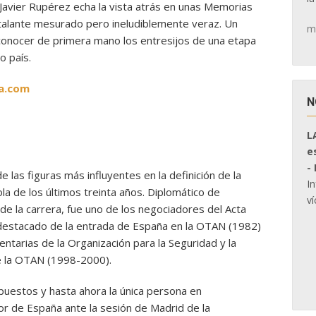
Javier Rupérez echa la vista atrás en unas Memorias
u talante mesurado pero ineludiblemente veraz. Un
m
conocer de primera mano los entresijos de una etapa
o país.
a.com
N
L
e
-
 las figuras más influyentes en la definición de la
I
la de los últimos treinta años. Diplomático de
ví
de la carrera, fue uno de los negociadores del Acta
a destacado de la entrada de España en la OTAN (1982)
tarias de la Organización para la Seguridad y la
e la OTAN (1998-2000).
puestos y hasta ahora la única persona en
 de España ante la sesión de Madrid de la