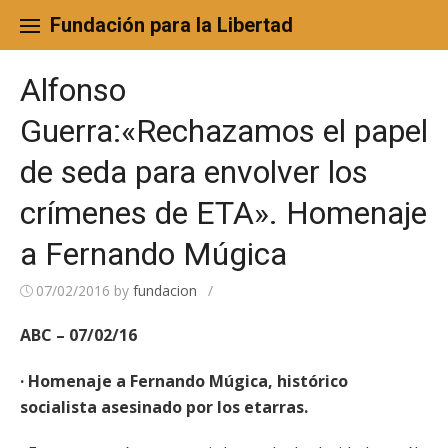
Skip
to
Fundación para la Libertad
content
Alfonso
Guerra:«Rechazamos el papel
de seda para envolver los
crímenes de ETA». Homenaje
a Fernando Múgica
07/02/2016
by
fundacion
/
ABC – 07/02/16
· Homenaje a Fernando Múgica, histórico
socialista asesinado por los etarras.