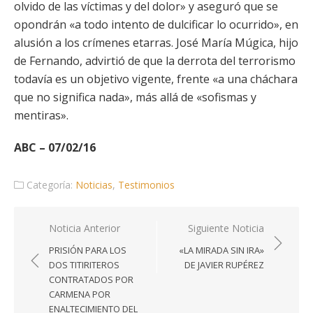
olvido de las víctimas y del dolor» y aseguró que se
opondrán «a todo intento de dulcificar lo ocurrido», en
alusión a los crímenes etarras. José María Múgica, hijo
de Fernando, advirtió de que la derrota del terrorismo
todavía es un objetivo vigente, frente «a una cháchara
que no significa nada», más allá de «sofismas y
mentiras».
ABC – 07/02/16
Categoría:
Noticias
,
Testimonios
Navegación
Noticia Anterior
Siguiente Noticia
de
PRISIÓN PARA LOS
«LA MIRADA SIN IRA»
entradas
DOS TITIRITEROS
DE JAVIER RUPÉREZ
CONTRATADOS POR
CARMENA POR
ENALTECIMIENTO DEL