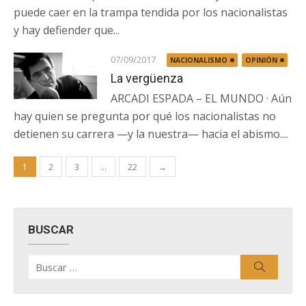
puede caer en la trampa tendida por los nacionalistas
y hay defiender que...
07/09/2017
NACIONALISMO
OPINIÓN
La vergüenza
ARCADI ESPADA – EL MUNDO · Aún
hay quien se pregunta por qué los nacionalistas no
detienen su carrera —y la nuestra— hacia el abismo....
Paginación
1
2
3
…
22
→
de
entradas
BUSCAR
Buscar
Buscar
por: