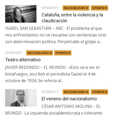
07/09/2017
NACIONALISMO
OPINIÓN
Cataluña, entre la violencia y la
claudicación
ISABEL SAN SEBASTIÁN – ABC · El problema al que
nos enfrentamos no se resuelve con sentencias sino
con determinación política. Perpetrado el golpe a...
07/09/2017
NACIONALISMO
OPINIÓN
Teatro alternativo
JAVIER REDONDO – EL MUNDO · «Esto va a ser el
botafuego», escribió el periodista Gaziel el 4 de
octubre de 1934. Se refería al...
07/09/2017
NACIONALISMO
OPINIÓN
El veneno del nacionalismo
CÉSAR ANTONIO MOLINA – EL
MUNDO · La izquierda socialdemócrata y tolerante