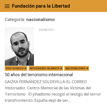
Skip
to
Fundación para la Libertad
content
Categoría:
nacionalismo
24/08/2021
DESTACADOS
INTEGRISMO ISLÁMICO
NACIONALISMO
50 años del terrorismo internacional
GAIZKA FERNÁNDEZ SOLDEVILLA-EL CORREO
Historiador, Centro Memorial de las Víctimas del
Terrorismo El yihadismo recogió el testigo del terror
transfronterizo. España dejó de ser...