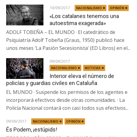
10/09/2017
NACIONALISMO
OPINIÓN
«Los catalanes tenemos una
autoestima exagerada»
ADOLF TOBEÑA – EL MUNDO · El catedrático de
Psiquiatría Adolf Tobeña (Graus, 1950) publicó hace
unos meses ‘La Pasión Secesionista’ (ED Libros) en el...
09/09/2017
NACIONALISMO
NOTICIAS
Interior eleva el número de
policías y guardias civiles en Cataluña
EL MUNDO · Suspende los permisos de los agentes e
incorporará efectivos desde otras comunidades. · La
Policía Nacional contará con casi todos sus efectivos...
09/09/2017
NACIONALISMO
OPINIÓN
És Podem, ¡estúpids!