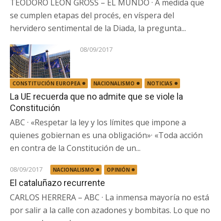
TEODORO LEÓN GROSS – EL MUNDO · A medida que
se cumplen etapas del procés, en víspera del
hervidero sentimental de la Diada, la pregunta...
08/09/2017
CONSTITUCIÓN EUROPEA
NACIONALISMO
NOTICIAS
La UE recuerda que no admite que se viole la
Constitución
ABC · «Respetar la ley y los límites que impone a
quienes gobiernan es una obligación»· «Toda acción
en contra de la Constitución de un...
08/09/2017
NACIONALISMO
OPINIÓN
El cataluñazo recurrente
CARLOS HERRERA – ABC · La inmensa mayoría no está
por salir a la calle con azadones y bombitas. Lo que no