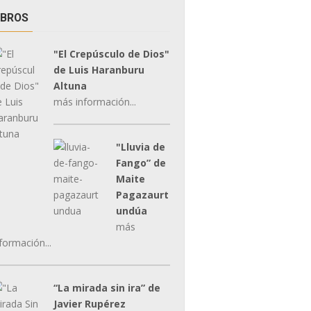
IBROS
"El Crepúsculo de Dios"
de Luis Haranburu
Altuna
más información...
"Lluvia de
Fango” de
Maite
Pagazaurt
undúa
más
formación...
“La mirada sin ira” de
Javier Rupérez