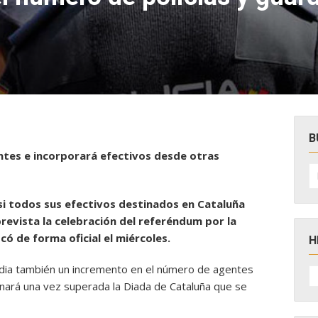
B
ntes e incorporará efectivos desde otras
B
po
asi todos sus efectivos destinados en Cataluña
revista la celebración del referéndum por la
ó de forma oficial el miércoles.
H
tudia también un incremento en el número de agentes
H
D
inará una vez superada la Diada de Cataluña que se
N