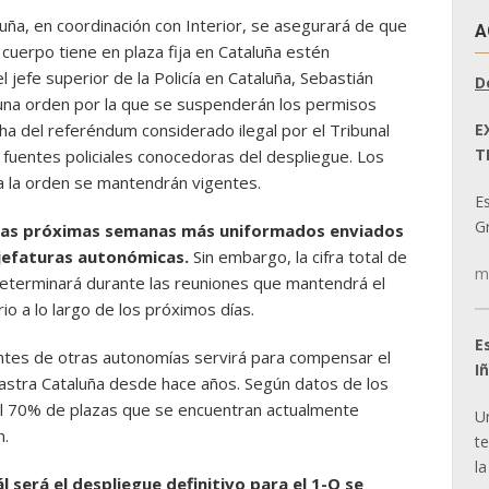
luña, en coordinación con Interior, se asegurará de que
A
cuerpo tiene en plaza fija en Cataluña estén
l jefe superior de la Policía en Cataluña, Sebastián
D
na orden por la que se suspenderán los permisos
E
a del referéndum considerado ilegal por el Tribunal
T
 fuentes policiales conocedoras del despliegue. Los
a la orden se mantendrán vigentes.
E
Gr
 las próximas semanas más uniformados enviados
jefaturas autonómicas.
Sin embargo, la cifra total de
m
determinará durante las reuniones que mantendrá el
rio a lo largo de los próximos días.
E
ntes de otras autonomías servirá para compensar el
I
rrastra Cataluña desde hace años. Según datos de los
a el 70% de plazas que se encuentran actualmente
U
n.
t
la
l será el despliegue definitivo para el 1-O se