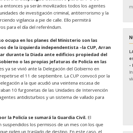
a entonces ya serán movilizados todos los agentes
m
 unidades de investigación criminal, antiterrorismo y la
rciendo vigilancia a pie de calle. Ello permitirá
os para el día del referéndum.
N
 ocupa en los planes del Ministerio son las
os de la izquierda independentista –la CUP, Arran
L
ar durante la Diada ante edificios propiedad del
e
bierno o las propias jefaturas de Policía en las
-
es ya se vivió ante la Delegación del Gobierno en
I
 repetirse el 11 de septiembre. La CUP convocó por la
ví
elegación a la que acudió una veintena escasa de
eraban 10 furgonetas de las Unidades de Intervención
 agentes antidisturbios y un sistema de vallado para
r la Policía se sumará la Guardia Civil.
El
n suspendidos los permisos de un mes con los que
 que piden un traslado de destino. En este caso, el