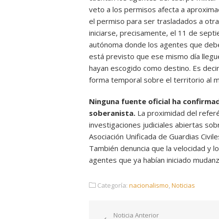
veto a los permisos afecta a aproxim
el permiso para ser trasladados a otr
iniciarse, precisamente, el 11 de sept
autónoma donde los agentes que debe
está previsto que ese mismo día lleguen
hayan escogido como destino. Es deci
forma temporal sobre el territorio al
Ninguna fuente oficial ha confirmad
soberanista.
La proximidad del referé
investigaciones judiciales abiertas sob
Asociación Unificada de Guardias Civi
También denuncia que la velocidad y lo
agentes que ya habían iniciado mudanz
Categoría:
nacionalismo
,
Noticias
Navegación
Noticia Anterior