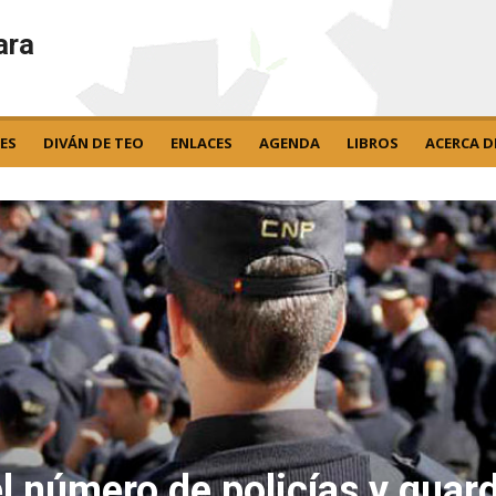
ara
ES
DIVÁN DE TEO
ENLACES
AGENDA
LIBROS
ACERCA D
el número de policías y guard