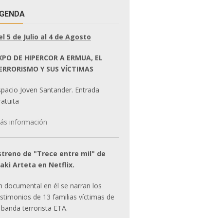
GENDA
el 5 de Julio al 4 de Agosto
XPO DE HIPERCOR A ERMUA, EL
ERRORISMO Y SUS VÍCTIMAS
spacio Joven Santander. Entrada
atuita
ás información
streno de "Trece entre mil" de
ñaki Arteta en Netflix.
n documental en él se narran los
estimonios de 13 familias víctimas de
 banda terrorista ETA.