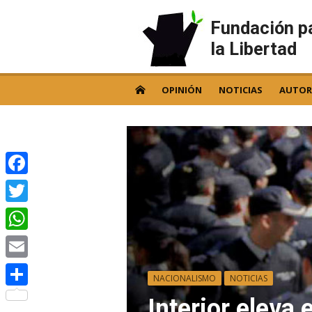
Skip
to
Fundación p
content
la Libertad
OPINIÓN
NOTICIAS
AUTOR
Facebook
Twitter
WhatsApp
Email
NACIONALISMO
NOTICIAS
Compartir
Interior eleva 