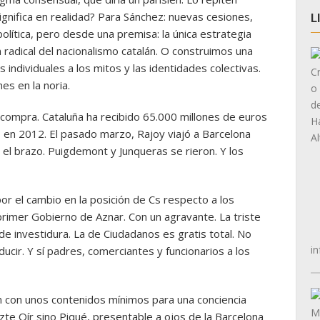
ignifica en realidad? Para Sánchez: nuevas cesiones,
L
lítica, pero desde una premisa: la única estrategia
 radical del nacionalismo catalán. O construimos una
individuales a los mitos y las identidades colectivas.
s en la noria.
e compra. Cataluña ha recibido 65.000 millones de euros
 en 2012. El pasado marzo, Rajoy viajó a Barcelona
 el brazo. Puigdemont y Junqueras se rieron. Y los
 por el cambio en la posición de Cs respecto a los
 primer Gobierno de Aznar. Con un agravante. La triste
e investidura. La de Ciudadanos es gratis total. No
in
cir. Y sí padres, comerciantes y funcionarios a los
ón con unos contenidos mínimos para una conciencia
zte Oír sino Piqué, presentable a ojos de la Barcelona