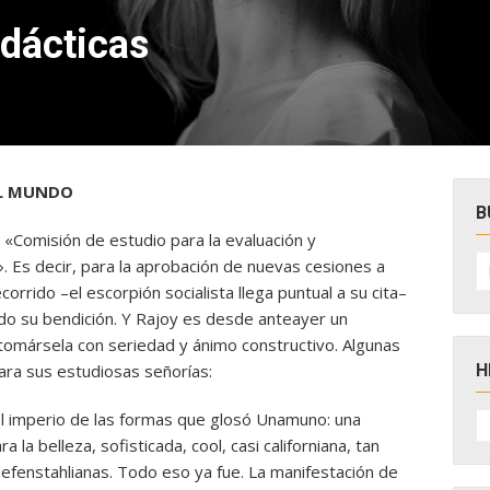
idácticas
EL MUNDO
B
 «Comisión de estudio para la evaluación y
B
 Es decir, para la aprobación de nuevas cesiones a
po
ecorrido –el escorpión socialista llega puntual a su cita–
ado su bendición. Y Rajoy es desde anteayer un
omársela con seriedad y ánimo constructivo. Algunas
H
para sus estudiosas señorías:
H
a el imperio de las formas que glosó Unamuno: una
D
la belleza, sofisticada, cool, casi californiana, tan
N
riefenstahlianas. Todo eso ya fue. La manifestación de