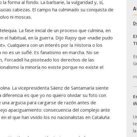
la forma al fondo. La barbarie, la vulgaridad y, sí,
A
sucias cabezas. El campo ha culminado su conquista de
polvo ni moscas.
D
elequia. La fase inicial de un proceso que culmina, en
E
 en el habitual, en la guerra. Dijo Rajoy que «nadie pudo
T
t». Cualquiera con un interés por la Historia o los
no es un suflé. Es fanatismo en marcha. No se
E
ah, Forcadell ha pisoteado los derechos de las
Gr
cionalismo la minoría no existe porque no existe el
m
solina. La vicepresidenta Sáenz de Santamaría siente
diferencia es que yo no quiero olvidar su foto con
E
e una argucia para cargarse de razón antes de
I
iejo apaciguamiento: consecuencia del complejo ante
U
en el que han vivido los no nacionalistas en Cataluña
t
la