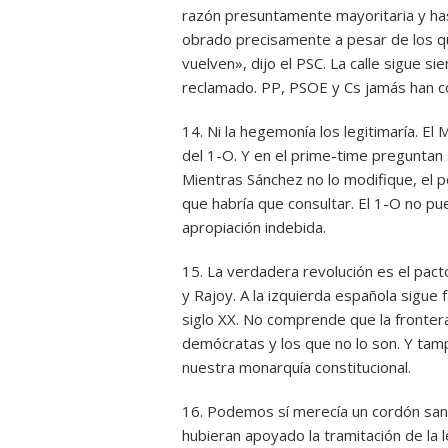
razón presuntamente mayoritaria y hasta
obrado precisamente a pesar de los que
vuelven», dijo el PSC. La calle sigue s
reclamado. PP, PSOE y Cs jamás han co
14. Ni la hegemonía los legitimaría. El
del 1-O. Y en el prime-time preguntan 
Mientras Sánchez no lo modifique, el p
que habría que consultar. El 1-O no p
apropiación indebida.
15. La verdadera revolución es el pact
y Rajoy. A la izquierda española sigue 
siglo XX. No comprende que la frontera
demócratas y los que no lo son. Y tamp
nuestra monarquía constitucional.
16. Podemos sí merecía un cordón sani
hubieran apoyado la tramitación de la