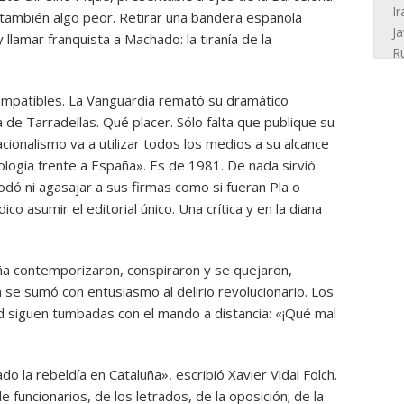
Y también algo peor. Retirar una bandera española
llamar franquista a Machado: la tiranía de la
ompatibles. La Vanguardia remató su dramático
a de Tarradellas. Qué placer. Sólo falta que publique su
acionalismo va a utilizar todos los medios a su alcance
eología frente a España». Es de 1981. De nada sirvió
ó ni agasajar a sus firmas como si fueran Pla o
co asumir el editorial único. Una crítica y en la diana
uña contemporizaron, conspiraron y se quejaron,
 se sumó con entusiasmo al delirio revolucionario. Los
rid siguen tumbadas con el mando a distancia: «¡Qué mal
o la rebeldía en Cataluña», escribió Xavier Vidal Folch.
de funcionarios, de los letrados, de la oposición; de la