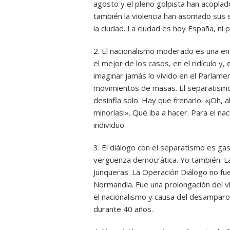
agosto y el pleno golpista han acoplado 
también la violencia han asomado sus 
la ciudad. La ciudad es hoy España, ni 
2. El nacionalismo moderado es una ent
el mejor de los casos, en el ridículo y,
imaginar jamás lo vivido en el Parlamen
movimientos de masas. El separatismo 
desinfla solo. Hay que frenarlo. «¡Oh, 
minorías!». Qué iba a hacer. Para el na
individuo.
3. El diálogo con el separatismo es ga
vergüenza democrática. Yo también. La 
Junqueras. La Operación Diálogo no fu
Normandía. Fue una prolongación del v
el nacionalismo y causa del desamparo 
durante 40 años.