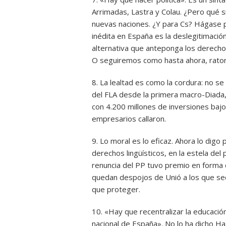
Arrimadas, Lastra y Colau. ¿Pero qué s
nuevas naciones. ¿Y para Cs? Hágase po
inédita en España es la deslegitimación
alternativa que anteponga los derechos 
O seguiremos como hasta ahora, ratone
8. La lealtad es como la cordura: no s
del FLA desde la primera macro-Diada,
con 4.200 millones de inversiones bajo
empresarios callaron.
9. Lo moral es lo eficaz. Ahora lo digo
derechos lingüísticos, en la estela del
renuncia del PP tuvo premio en forma d
quedan despojos de Unió a los que sedu
que proteger.
10. «Hay que recentralizar la educaci
nacional de España». No lo ha dicho Ha