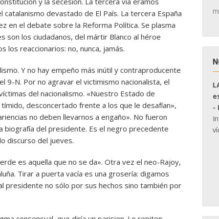
onstitución y la secesión. La tercera vía éramos
m
i el catalanismo devastado de El País. La tercera España
ez en el debate sobre la Reforma Política. Se plasma
es son los ciudadanos, del mártir Blanco al héroe
s los reaccionarios: no, nunca, jamás.
N
nalismo. Y no hay empeño más inútil y contraproducente
el 9-N. Por no agravar el victimismo nacionalista, el
L
víctimas del nacionalismo. «Nuestro Estado de
e
tímido, desconcertado frente a los que le desafían»,
-
ariencias no deben llevarnos a engaño». No fueron
I
la biografía del presidente. Es el negro precedente
ví
o discurso del jueves.
 pierde es aquella que no se da». Otra vez el neo-Rajoy,
luña. Tirar a puerta vacía es una grosería: digamos
l presidente no sólo por sus hechos sino también por
agma consensual, que diría un parisien. Lo repiten