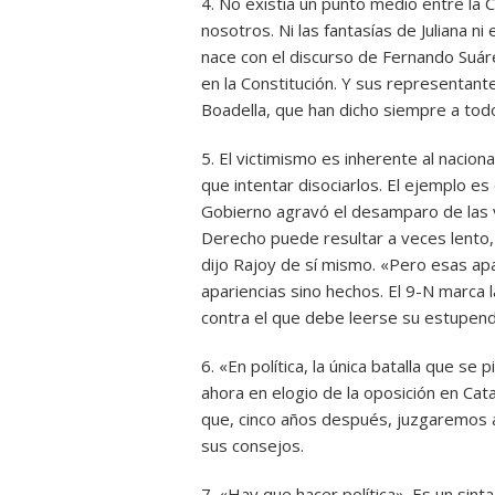
4. No existía un punto medio entre la C
nosotros. Ni las fantasías de Juliana n
nace con el discurso de Fernando Suár
en la Constitución. Y sus representant
Boadella, que han dicho siempre a todo
5. El victimismo es inherente al nacio
que intentar disociarlos. El ejemplo es 
Gobierno agravó el desamparo de las 
Derecho puede resultar a veces lento, 
dijo Rajoy de sí mismo. «Pero esas ap
apariencias sino hechos. El 9-N marca 
contra el que debe leerse su estupend
6. «En política, la única batalla que se
ahora en elogio de la oposición en Cata
que, cinco años después, juzgaremos a
sus consejos.
7. «Hay que hacer política». Es un sint