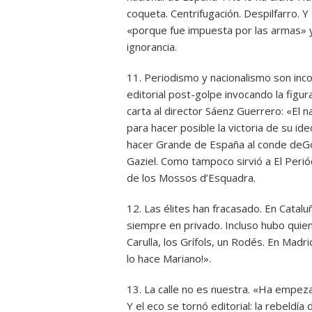
coqueta. Centrifugación. Despilfarro. 
«porque fue impuesta por las armas» y 
ignorancia.
11. Periodismo y nacionalismo son inc
editorial post-golpe invocando la figur
carta al director Sáenz Guerrero: «El n
para hacer posible la victoria de su id
hacer Grande de España al conde deGod
Gaziel. Como tampoco sirvió a El Periódi
de los Mossos d’Esquadra.
12. Las élites han fracasado. En Catal
siempre en privado. Incluso hubo quien
Carulla, los Grífols, un Rodés. En Mad
lo hace Mariano!».
13. La calle no es nuestra. «Ha empezad
Y el eco se tornó editorial: la rebeldía 