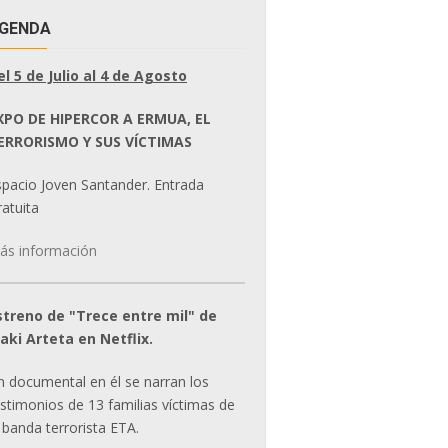
GENDA
el 5 de Julio al 4 de Agosto
XPO DE HIPERCOR A ERMUA, EL
ERRORISMO Y SUS VÍCTIMAS
spacio Joven Santander. Entrada
atuita
ás información
streno de "Trece entre mil" de
ñaki Arteta en Netflix.
n documental en él se narran los
estimonios de 13 familias víctimas de
 banda terrorista ETA.