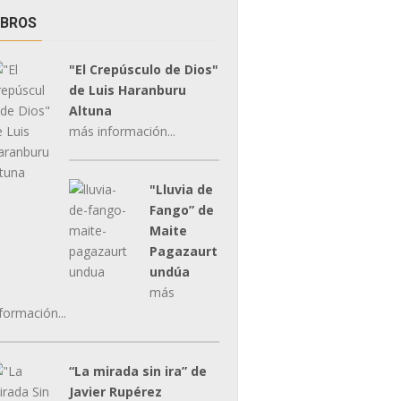
IBROS
"El Crepúsculo de Dios"
de Luis Haranburu
Altuna
más información...
"Lluvia de
Fango” de
Maite
Pagazaurt
undúa
más
formación...
“La mirada sin ira” de
Javier Rupérez