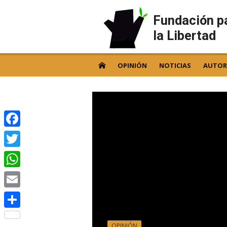
Skip
to
Fundación p
content
la Libertad
OPINIÓN
NOTICIAS
AUTOR
Facebook
Twitter
WhatsApp
Email
Compartir
OPINIÓN