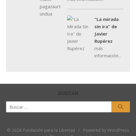
“La mirada
sin ira” de
Javier
Rupérez
más
información...
BUSCAR
Buscar
Busca
por:
© 2026 Fundación para la Libertad
/
Powered by WordPress