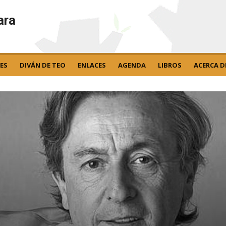
ara
ES
DIVÁN DE TEO
ENLACES
AGENDA
LIBROS
ACERCA D