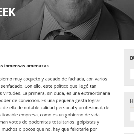
EEK
B
las inmensas amenazas
B
po
ierno muy coqueto y aseado de fachada, con varios
enfadado. Con ello, este político que llegó tan
virtudes. La primera, sin duda, es una extraordinaria
poder de convicción. Es una pequeña gesta lograr
H
de ella de notable calidad personal y profesional, de
H
estionable empresa, como es un gobierno de vida
D
man votos de podemitas totalitarios, golpistas y
N
o muchos o pocos que no, hay que felicitarle por