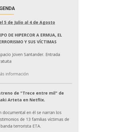
GENDA
el 5 de Julio al 4 de Agosto
XPO DE HIPERCOR A ERMUA, EL
ERRORISMO Y SUS VÍCTIMAS
spacio Joven Santander. Entrada
atuita
ás información
streno de "Trece entre mil" de
ñaki Arteta en Netflix.
n documental en él se narran los
estimonios de 13 familias víctimas de
 banda terrorista ETA.