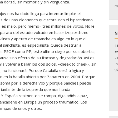
ina dorsal, sin memoria y sin vergüenza.
m
y nos ha dado llega para intentar limpiar el
s de unas elecciones que restauren el bipartidismo.
ue es malo, pero memo– tres millones de votos. No le
parato del estado volcado en hacer izquierdismo
N
ilista y apetito de revancha es algo en lo que el
el sanchista, es especialista. Queda destruir a
L
tos PSOE como PP, este último ciego por su soberbia,
e
ausa sino efecto de su fracaso y degradación. Así es
-
I
 volver a bailar los dos solos, «cheek to cheek», sin
ví
 no funcionará. Porque Cataluña será trágica y
n en la batalla abierta por Zapatero en 2004. Porque
asoma por la derecha Vox y porque Sánchez puede
riunfante de la izquierda que nos hunda
. Y España realmente se rompa, diga adiós a paz,
esencadene en Europa un proceso traumático. Los
rampas de unos y otros.