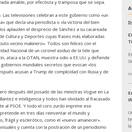
chada amable, por efectista y tramposa que se sepa.
A
. Las televisiones celebran a este gobierno como «un
» que decía una periodista o «la victoria del bien
D
os aplauden el desprecio de Sánchez a su cacareada
E
 de Cultura y Deportes cuyas frases más elaboradas
T
uto vecino makinero». Todos son felices con el
ad Nacional de un coronel asiduo de la tele que
E
tin, ataca a la OTAN, muestra odio a EE.UU. y defiende
Gr
e gobiernos mundiales secretos que evocan «los
después acusan a Trump de complicidad con Rusia y de
m
ro después del posado de las ministras Vogue en La
E
illantez e inteligencia y todos han olvidado al fracasado
I
te al PSOE. Y todo el coro zurdo imprime ese
U
pretende en tres días reinventar el mundo y
t
, frágil y esclerótico, como el «nuevo amanecer».
la
visuales y cuenta con la postración de un periodismo