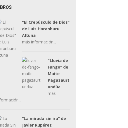
IBROS
"El Crepúsculo de Dios"
de Luis Haranburu
Altuna
más información...
"Lluvia de
Fango” de
Maite
Pagazaurt
undúa
más
formación...
“La mirada sin ira” de
Javier Rupérez