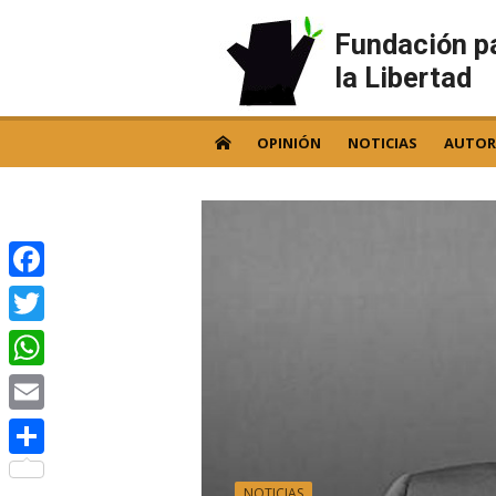
Skip
to
Fundación p
content
la Libertad
OPINIÓN
NOTICIAS
AUTOR
Facebook
Twitter
WhatsApp
Email
Compartir
NOTICIAS