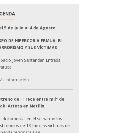
GENDA
el 5 de Julio al 4 de Agosto
XPO DE HIPERCOR A ERMUA, EL
ERRORISMO Y SUS VÍCTIMAS
spacio Joven Santander. Entrada
atuita
ás información
streno de "Trece entre mil" de
ñaki Arteta en Netflix.
n documental en él se narran los
estimonios de 13 familias víctimas de
 banda terrorista ETA.