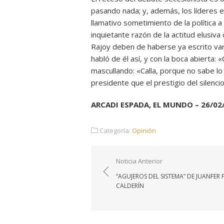
pasando nada; y, además, los líderes e
llamativo sometimiento de la política a 
inquietante razón de la actitud elusiva
Rajoy deben de haberse ya escrito var
habló de él así, y con la boca abierta:
mascullando: «Calla, porque no sabe lo
presidente que el prestigio del silenc
ARCADI ESPADA, EL MUNDO – 26/02
Categoría:
Opinión
Navegación
Noticia Anterior
de
“AGUJEROS DEL SISTEMA” DE JUANFER F
entradas
CALDERÍN