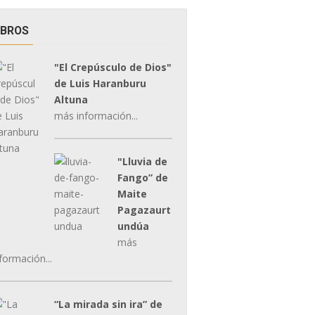
IBROS
"El Crepúsculo de Dios"
de Luis Haranburu
Altuna
más información...
"Lluvia de
Fango” de
Maite
Pagazaurt
undúa
más
formación...
“La mirada sin ira” de