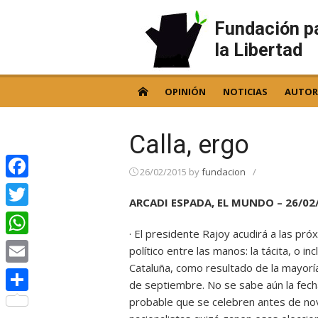
Skip
to
Fundación p
content
la Libertad
OPINIÓN
NOTICIAS
AUTOR
Calla, ergo
26/02/2015
by
fundacion
/
Facebook
ARCADI ESPADA, EL MUNDO – 26/02
Twitter
· El presidente Rajoy acudirá a las pr
WhatsApp
político entre las manos: la tácita, o i
Cataluña, como resultado de la mayoría
Email
de septiembre. No se sabe aún la fech
probable que se celebren antes de no
Compartir