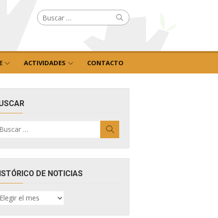
Buscar
Buscar
por:
E
ACTIVIDADES
CONTACTO
USCAR
uscar
Buscar
r:
ISTÓRICO DE NOTICIAS
ISTÓRICO
E
OTICIAS