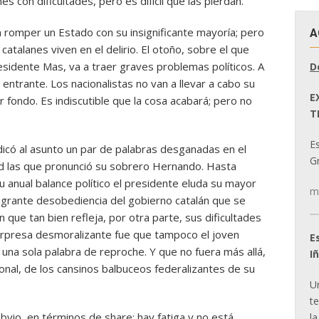
s con dificultades, pero es difícil que las pierdan.
romper un Estado con su insignificante mayoría; pero
A
catalanes viven en el delirio. El otoño, sobre el que
esidente Mas, va a traer graves problemas políticos. A
D
 entrante. Los nacionalistas no van a llevar a cabo su
E
r fondo. Es indiscutible que la cosa acabará; pero no
T
E
icó al asunto un par de palabras desganadas en el
Gr
ad las que pronunció su sobrero Hernando. Hasta
 anual balance político el presidente eluda su mayor
m
flagrante desobediencia del gobierno catalán que se
que tan bien refleja, por otra parte, sus dificultades
a sorpresa desmoralizante fue que tampoco el joven
E
una sola palabra de reproche. Y que no fuera más allá,
I
onal, de los cansinos balbuceos federalizantes de su
U
t
bvio, en términos de share: hay fatiga y no está
la