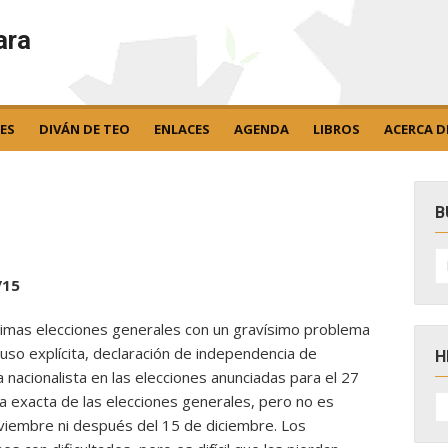
ara
ES
DIVÁN DE TEO
ENLACES
AGENDA
LIBROS
ACERCA D
B
B
po
/15
óximas elecciones generales con un gravísimo problema
ncluso explícita, declaración de independencia de
H
 nacionalista en las elecciones anunciadas para el 27
H
a exacta de las elecciones generales, pero no es
D
viembre ni después del 15 de diciembre. Los
N