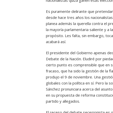
nacionalistas quizá ganen esas eleccione
Es puramente delirante que pretendan 
desde hace tres años los nacionalistas 
planea además la querella contra el pr
la mayoría parlamentaria saliente y a la
propósito. Les falta, sin embargo, toca
acabará así.
El presidente del Gobierno apenas ded
Debate de la Nación. Eludiré por pied
cierto punto es comprensible que en su
fracaso, que ha sido la gestión de la 
produjo el 9 de noviembre. Una gestión 
globales con la política en sí. Pero l
Sánchez pronunciara acerca del asunto 
en su propuesta de reforma constituci
partido y allegados.
El receso del debate secesionista es o