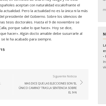
spañoles aceptan con naturalidad escalofriante el
m
la actualidad. Pero la actualidad no es la única ni la más
 del presidente del Gobierno. Sobre los silencios de
ias tesis doctorales. Hasta el 9 de noviembre se
 «Calla, porque sabe lo que hace». Hoy se dice,
 que hacer». Algún docto amable debe susurrarle al
N
io se le ha acabado para siempre.
L
/15
e
-
I
ví
Siguiente Noticia
.
MAS DICE QUE LAS ELECCIONES SON ‘EL
ÚNICO CAMINO’ TRAS LA SENTENCIA SOBRE
EL 9-N