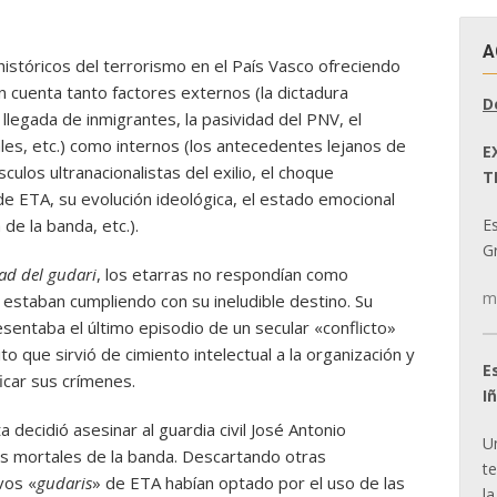
A
históricos del terrorismo en el País Vasco ofreciendo
 en cuenta tanto factores externos (la dictadura
D
a llegada de inmigrantes, la pasividad del PNV, el
les, etc.) como internos (los antecedentes lejanos de
E
úsculos ultranacionalistas del exilio, el choque
T
 de ETA, su evolución ideológica, el estado emocional
E
 de la banda, etc.).
Gr
ad del gudari
, los etarras no respondían como
m
estaban cumpliendo con su ineludible destino. Su
sentaba el último episodio de un secular «conflicto»
o que sirvió de cimiento intelectual a la organización y
E
ficar sus crímenes.
I
 decidió asesinar al guardia civil José Antonio
U
as mortales de la banda. Descartando otras
t
vos «
gudaris
» de ETA habían optado por el uso de las
la