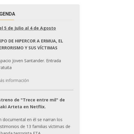
GENDA
el 5 de Julio al 4 de Agosto
XPO DE HIPERCOR A ERMUA, EL
ERRORISMO Y SUS VÍCTIMAS
spacio Joven Santander. Entrada
atuita
ás información
streno de "Trece entre mil" de
ñaki Arteta en Netflix.
n documental en él se narran los
estimonios de 13 familias víctimas de
 banda terrorista ETA.