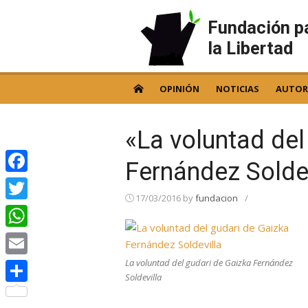
Skip
to
Fundación p
content
la Libertad
OPINIÓN
NOTICIAS
AUTOR
«La voluntad del
Fernández Soldev
Facebook
17/03/2016
by
fundacion
/
Twitter
WhatsApp
La voluntad del gudari de Gaizka Fernández
Email
Soldevilla
Compartir