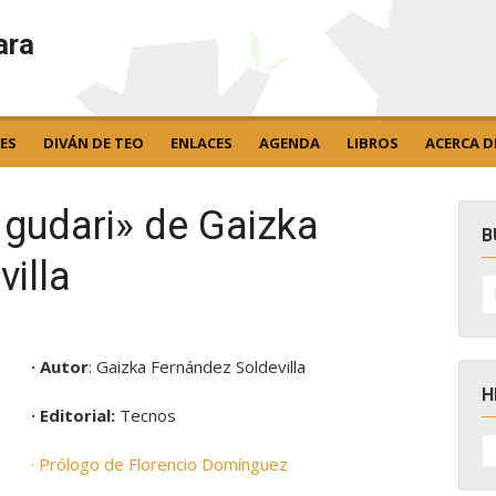
ara
ES
DIVÁN DE TEO
ENLACES
AGENDA
LIBROS
ACERCA D
 gudari» de Gaizka
B
illa
B
po
· Autor
: Gaizka Fernández Soldevilla
H
· Editorial:
Tecnos
H
D
· Prólogo de Florencio Domínguez
N