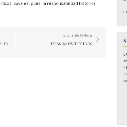
ticos. Suya es, pues, la responsabilidad histórica.
m
Siguiente Noticia
N
AL EN
ESCÁNDALOS SELECTIVOS
L
e
-
I
ví