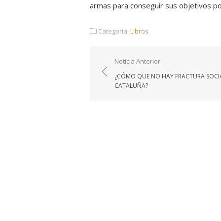
armas para conseguir sus objetivos polí
Categoría:
Libros
Navegación
Noticia Anterior
de
¿CÓMO QUE NO HAY FRACTURA SOCI
entradas
CATALUÑA?