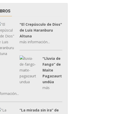
IBROS
"El Crepúsculo de Dios"
de Luis Haranburu
Altuna
más información...
"Lluvia de
Fango” de
Maite
Pagazaurt
undúa
más
formación...
“La mirada sin ira” de