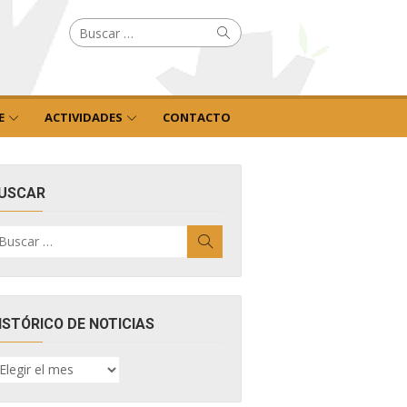
Buscar
Buscar
por:
E
ACTIVIDADES
CONTACTO
USCAR
uscar
Buscar
r:
ISTÓRICO DE NOTICIAS
ISTÓRICO
E
OTICIAS