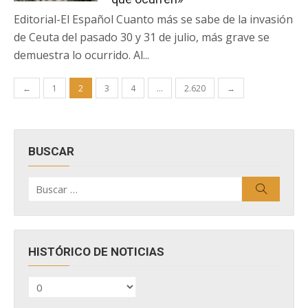
Editorial-El Español Cuanto más se sabe de la invasión
de Ceuta del pasado 30 y 31 de julio, más grave se
demuestra lo ocurrido. Al...
Paginación
←
1
2
3
4
…
2.620
→
de
entradas
BUSCAR
Buscar
Buscar
por:
HISTÓRICO DE NOTICIAS
HISTÓRICO
DE
NOTICIAS