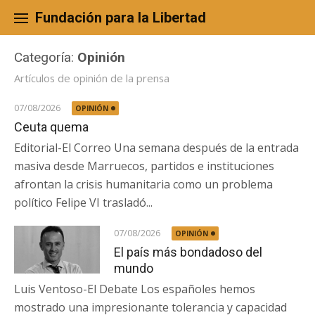
Skip
to
Fundación para la Libertad
content
Categoría:
Opinión
Artículos de opinión de la prensa
07/08/2026
OPINIÓN
Ceuta quema
Editorial-El Correo Una semana después de la entrada
masiva desde Marruecos, partidos e instituciones
afrontan la crisis humanitaria como un problema
político Felipe VI trasladó...
07/08/2026
OPINIÓN
El país más bondadoso del
mundo
Luis Ventoso-El Debate Los españoles hemos
mostrado una impresionante tolerancia y capacidad