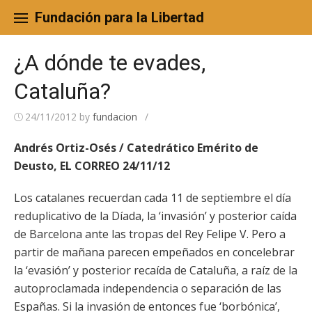
Skip
to
Fundación para la Libertad
content
¿A dónde te evades,
Cataluña?
24/11/2012
by
fundacion
/
Andrés Ortiz-Osés / Catedrático Emérito de
Deusto, EL CORREO 24/11/12
Los catalanes recuerdan cada 11 de septiembre el día
reduplicativo de la Díada, la ‘invasión’ y posterior caída
de Barcelona ante las tropas del Rey Felipe V. Pero a
partir de mañana parecen empeñados en concelebrar
la ‘evasión’ y posterior recaída de Cataluña, a raíz de la
autoproclamada independencia o separación de las
Españas. Si la invasión de entonces fue ‘borbónica’,