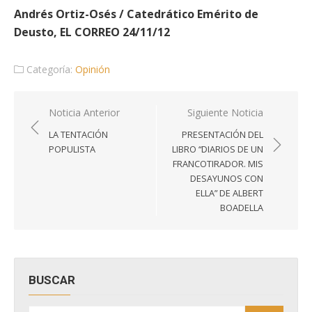
Andrés Ortiz-Osés / Catedrático Emérito de
Deusto, EL CORREO 24/11/12
Categoría:
Opinión
Navegación
Noticia Anterior
Siguiente Noticia
de
LA TENTACIÓN
PRESENTACIÓN DEL
entradas
POPULISTA
LIBRO “DIARIOS DE UN
FRANCOTIRADOR. MIS
DESAYUNOS CON
ELLA” DE ALBERT
BOADELLA
BUSCAR
Buscar