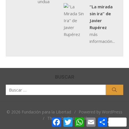
“La mirada
sin ira” de
Javier
Rupérez
más
información...
BUSCAR
Buscar
Busca
por:
© 2026 Fundación para la Libertad
/
Powered by WordPress
/
Theme by Design Lab
Facebook
Twitter
WhatsApp
Email
Comparti