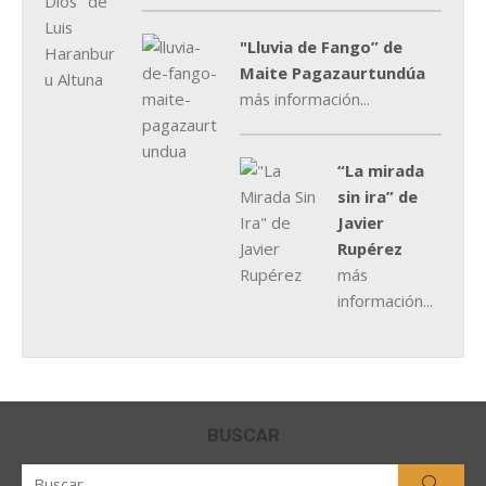
"Lluvia de Fango” de
Maite Pagazaurtundúa
más información...
“La mirada
sin ira” de
Javier
Rupérez
más
información...
BUSCAR
Buscar
Busca