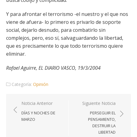
busca cobijo y complicidad.
Y para afrontar el terrorismo -el nuestro y el que nos
viene de afuera- lo primero es privarlo de soporte
social, dejarlo desnudo, para combatirlo sin
complejos, pero, eso sí, salvaguardando la libertad,
que es precisamente lo que todo terrorismo quiere
eliminar.
Rafael Aguirre, EL DIARIO VASCO, 19/3/2004
Categoría:
Opinión
Navegación
Noticia Anterior
Siguiente Noticia
de
DÍAS Y NOCHES DE
PERSEGUIR EL
entradas
MARZO
PENSAMIENTO,
DESTRUIR LA
LIBERTAD