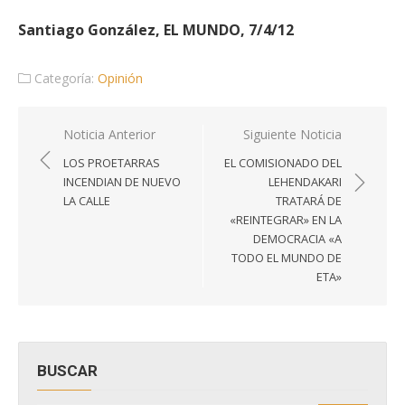
Santiago González, EL MUNDO, 7/4/12
Categoría:
Opinión
Navegación
Noticia Anterior
Siguiente Noticia
de
LOS PROETARRAS
EL COMISIONADO DEL
entradas
INCENDIAN DE NUEVO
LEHENDAKARI
LA CALLE
TRATARÁ DE
«REINTEGRAR» EN LA
DEMOCRACIA «A
TODO EL MUNDO DE
ETA»
BUSCAR