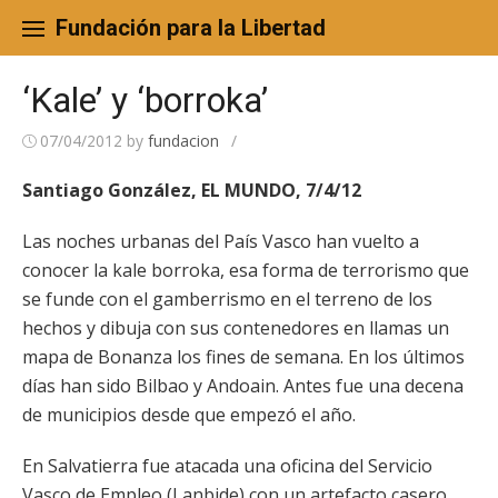
Skip
to
Fundación para la Libertad
content
‘Kale’ y ‘borroka’
07/04/2012
by
fundacion
/
Santiago González, EL MUNDO, 7/4/12
Las noches urbanas del País Vasco han vuelto a
conocer la kale borroka, esa forma de terrorismo que
se funde con el gamberrismo en el terreno de los
hechos y dibuja con sus contenedores en llamas un
mapa de Bonanza los fines de semana. En los últimos
días han sido Bilbao y Andoain. Antes fue una decena
de municipios desde que empezó el año.
En Salvatierra fue atacada una oficina del Servicio
Vasco de Empleo (Lanbide) con un artefacto casero