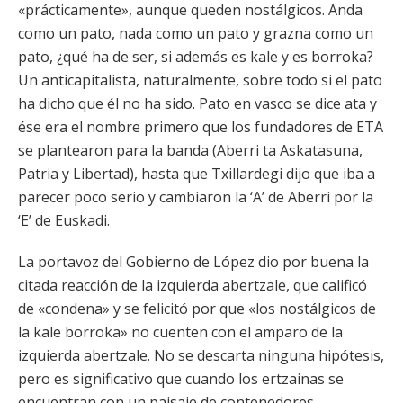
«prácticamente», aunque queden nostálgicos. Anda
como un pato, nada como un pato y grazna como un
pato, ¿qué ha de ser, si además es kale y es borroka?
Un anticapitalista, naturalmente, sobre todo si el pato
ha dicho que él no ha sido. Pato en vasco se dice ata y
ése era el nombre primero que los fundadores de ETA
se plantearon para la banda (Aberri ta Askatasuna,
Patria y Libertad), hasta que Txillardegi dijo que iba a
parecer poco serio y cambiaron la ‘A’ de Aberri por la
‘E’ de Euskadi.
La portavoz del Gobierno de López dio por buena la
citada reacción de la izquierda abertzale, que calificó
de «condena» y se felicitó por que «los nostálgicos de
la kale borroka» no cuenten con el amparo de la
izquierda abertzale. No se descarta ninguna hipótesis,
pero es significativo que cuando los ertzainas se
encuentran con un paisaje de contenedores