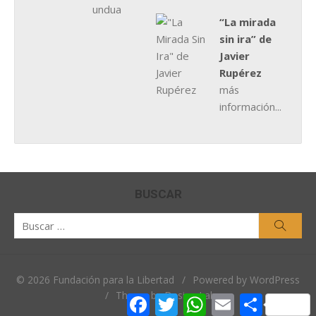
“La mirada
sin ira” de
Javier
Rupérez
más
información...
BUSCAR
Buscar
Busca
por:
© 2026 Fundación para la Libertad
/
Powered by WordPress
/
Theme by Design Lab
Facebook
Twitter
WhatsApp
Email
Comparti