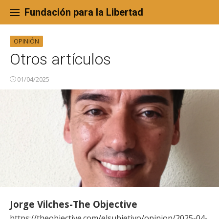
Skip
to
Fundación para la Libertad
content
OPINIÓN
Otros artículos
01/04/2025
Jorge Vilches-The Objective
https://theobjective.com/elsubjetivo/opinion/2025-04-