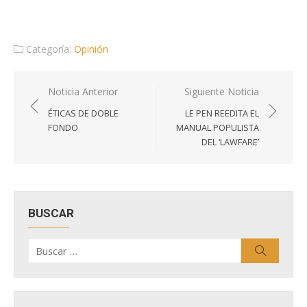
Categoría:
Opinión
Navegación
Noticia Anterior
Siguiente Noticia
de
ÉTICAS DE DOBLE
LE PEN REEDITA EL
entradas
FONDO
MANUAL POPULISTA
DEL ‘LAWFARE’
BUSCAR
Buscar
Buscar
por: