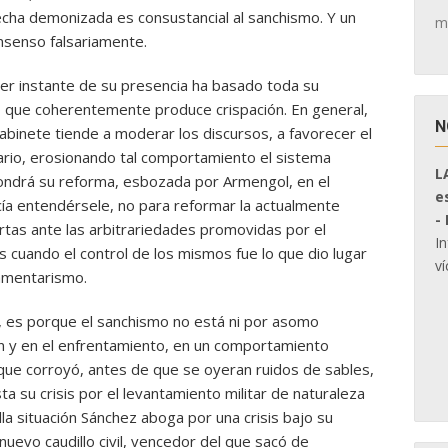
echa demonizada es consustancial al sanchismo. Y un
m
onsenso falsariamente.
er instante de su presencia ha basado toda su
 lo que coherentemente produce crispación. En general,
N
abinete tiende a moderar los discursos, a favorecer el
ario, erosionando tal comportamiento el sistema
L
opondrá su reforma, esbozada por Armengol, en el
e
cía entendérsele, no para reformar la actualmente
-
rtas ante las arbitrariedades promovidas por el
I
 cuando el control de los mismos fue lo que dio lugar
ví
lamentarismo.
él, es porque el sanchismo no está ni por asomo
ón y en el enfrentamiento, en un comportamiento
a que corroyó, antes de que se oyeran ruidos de sables,
ta su crisis por el levantamiento militar de naturaleza
la situación Sánchez aboga por una crisis bajo su
 nuevo caudillo civil, vencedor del que sacó de