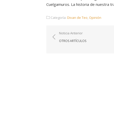
Cuelgamuros. La historia de nuestra tra
Categoría:
Divan de Teo
,
Opinión
Navegación
Noticia Anterior
de
OTROS ARTÍCULOS
entradas