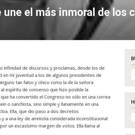
e une el más inmoral de los 
B
o infinidad de discursos y proclamas, desde los de
B
ad en mi juventud a los de algunos presidentes de
po
inguno tan falso y cínico como la de la señora
al espíritu de consenso que hizo posible la
, que ha convertido el Congreso no sólo en una correa
H
in o sanchista, sino simple y llanamente en una
loa. Ella, que dio paso a dos decretos
H
 y a una ley de amnistía considerada inconstitucional
D
N
or un escasísimo margen de votos. Ella llama al