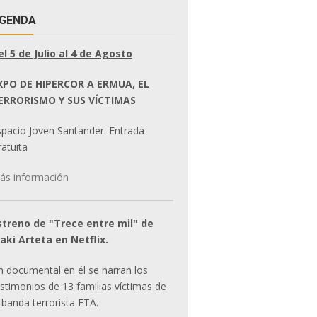
GENDA
el 5 de Julio al 4 de Agosto
XPO DE HIPERCOR A ERMUA, EL
ERRORISMO Y SUS VÍCTIMAS
spacio Joven Santander. Entrada
atuita
ás información
streno de "Trece entre mil" de
ñaki Arteta en Netflix.
n documental en él se narran los
estimonios de 13 familias víctimas de
 banda terrorista ETA.