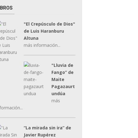
IBROS
"El Crepúsculo de Dios"
de Luis Haranburu
Altuna
más información...
"Lluvia de
Fango” de
Maite
Pagazaurt
undúa
más
formación...
“La mirada sin ira” de
Javier Rupérez