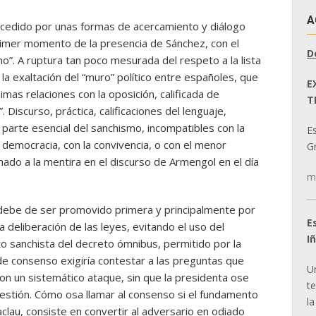
A
cedido por unas formas de acercamiento y diálogo
rimer momento de la presencia de Sánchez, con el
D
no”. A ruptura tan poco mesurada del respeto a la lista
a exaltación del “muro” político entre españoles, que
E
imas relaciones con la oposición, calificada de
T
 Discurso, práctica, calificaciones del lenguaje,
parte esencial del sanchismo, incompatibles con la
E
la democracia, con la convivencia, o con el menor
Gr
ado a la mentira en el discurso de Armengol en el día
m
debe de ser promovido primera y principalmente por
E
a deliberación de las leyes, evitando el uso del
I
to sanchista del decreto ómnibus, permitido por la
de consenso exigiría contestar a las preguntas que
U
con un sistemático ataque, sin que la presidenta ose
t
uestión. Cómo osa llamar al consenso si el fundamento
la
clau, consiste en convertir al adversario en odiado