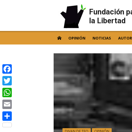
Skip
to
Fundación p
content
la Libertad
OPINIÓN
NOTICIAS
AUTOR
Facebook
Twitter
WhatsApp
Email
Compartir
DIVAN DE TEO
OPINIÓN