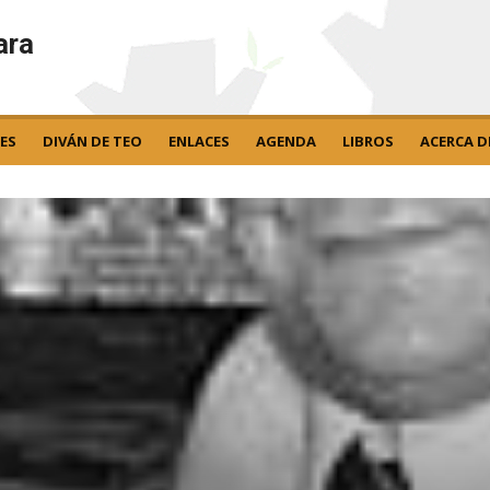
ara
ES
DIVÁN DE TEO
ENLACES
AGENDA
LIBROS
ACERCA D